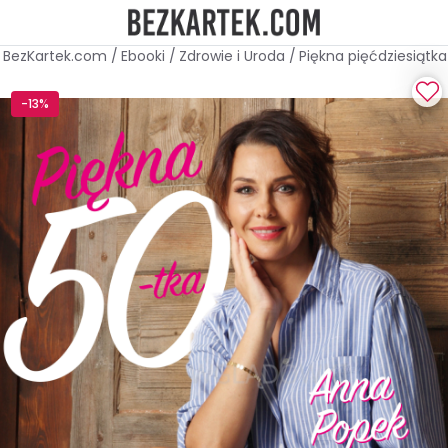
BezKartek.com
/
Ebooki
/
Zdrowie i Uroda
/
Piękna pięćdziesiątka
-13%