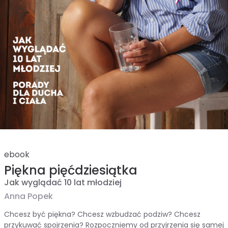
ebook
Piękna pięćdziesiątka
Jak wyglądać 10 lat młodziej
Anna Popek
Chcesz być piękna? Chcesz wzbudzać podziw? Chcesz
przykuwać spojrzenia? Rozpoczniemy od przyjrzenia się samej