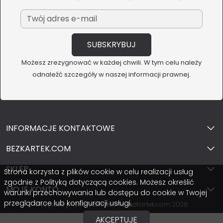
Możesz zrezygnować w każdej chwili. W tym celu należy
odnaleźć szczegóły w naszej informacji prawnej.
INFORMACJE KONTAKTOWE
BEZKARTEK.COM
SKLEP
Strona korzysta z plików cookie w celu realizacji usług
zgodnie z Polityką dotyczącą cookies. Możesz określić
MOJE KONTO
warunki przechowywania lub dostępu do cookie w Twojej
przeglądarce lub konfiguracji usługi.
Wszystkie prawa zastrzeżone BezKartek.com 2026
AKCEPTUJE