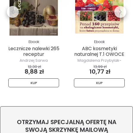
Ebook
Ebook
Lecznicze nalewki 265
ABC kosmetyki
receptur
naturalnej T.1 OWOCE
Andrzej Sarwa
Magdalena Przybylak-
Zdanowicz
12,30 zł
13,99 zł
8,88 zł
10,77 zł
KUP
KUP
OTRZYMAJ SPECJALNĄ OFERTĘ NA
SWOJĄ SKRZYNKĘ MAILOWĄ