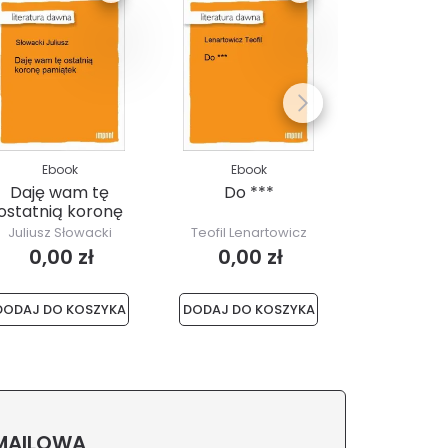
Ebook
Ebook
Ebo
Daję wam tę
Do ***
Jeszcze
ostatnią koronę
mazur dzi
pamiątek
Juliusz Słowacki
Teofil Lenartowicz
Ludwik K
Pomian-Ł
0,00 zł
0,00 zł
0,00
DODAJ DO KOSZYKA
DODAJ DO KOSZYKA
DODAJ DO 
 MAILOWĄ