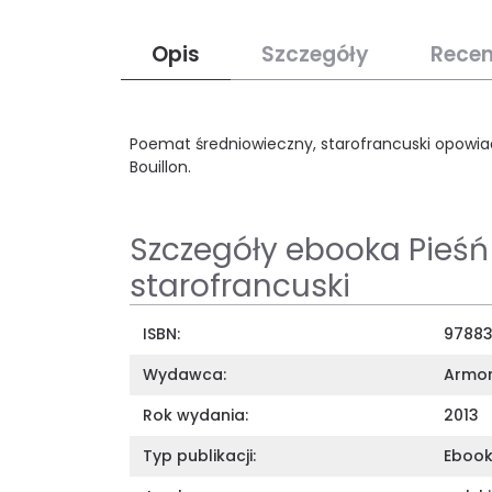
Opis
Szczegóły
Recen
Poemat średniowieczny, starofrancuski opowiad
Bouillon.
Szczegóły ebooka Pieśń
starofrancuski
ISBN:
97883
Wydawca:
Armo
Rok wydania:
2013
Typ publikacji:
Eboo