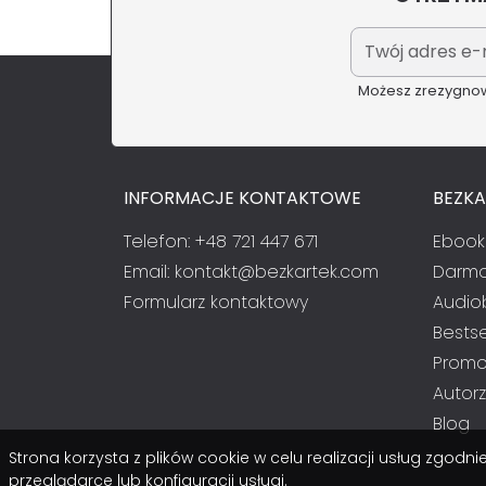
Możesz zrezygnowa
INFORMACJE KONTAKTOWE
BEZK
Telefon: +48 721 447 671
Ebook
Email:
kontakt@bezkartek.com
Darmo
Formularz kontaktowy
Audio
Bestse
Promo
Autorz
Blog
Strona korzysta z plików cookie w celu realizacji usług zgod
przeglądarce lub konfiguracji usługi.