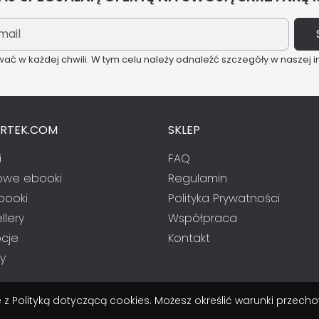
ć w każdej chwili. W tym celu należy odnaleźć szczegóły w naszej i
ARTEK.COM
SKLEP
i
FAQ
we ebooki
Regulamin
booki
Polityka Prywatności
llery
Współpraca
cje
Kontakt
y
nie z Polityką dotyczącą cookies. Możesz określić warunki prze