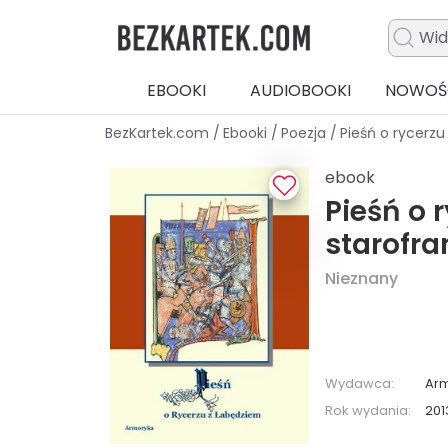
EBOOKI
AUDIOBOOKI
NOWOŚ
BezKartek.com
/
Ebooki
/
Poezja
/
Pieśń o rycerz
ebook
Pieśń o 
starofra
Nieznany
Wydawca:
Ar
Rok wydania:
201