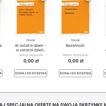
Ebook
Ebook
e
W ostatni dzień -
Bezsilność
w ostatni dzień...
Juliusz Słowacki
Wiktor Gomulicki
0,00 zł
0,00 zł
A
DODAJ DO KOSZYKA
DODAJ DO KOSZYKA
J SPECJALNĄ OFERTĘ NA SWOJĄ SKRZYNKĘ