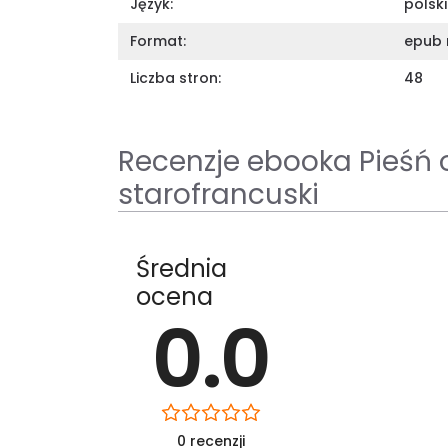
Język:
polski
Format:
epub 
Liczba stron:
48
Recenzje ebooka Pieśń 
starofrancuski
Średnia
ocena
0.0
0 recenzji