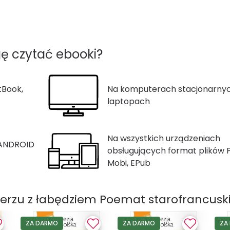
ę czytać ebooki?
tBook,
Na komputerach stacjonarnyc
laptopach
Na wszystkich urządzeniach
 ANDROID
obsługujących format plików 
Mobi, EPub
cerzu z łabędziem Poemat starofrancusk
ZA DARMO
ZA DARMO
ZA