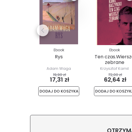
Ebook
Ebook
Rys
Ten czas.Wiersz
zebrane
Adam Waga
Krzysztof Kamil
Baczyński
19,90 zł
72,00 zł
17,31 zł
62,64 zł
DODAJ DO KOSZYKA
DODAJ DO KOSZYK
OTRZYMA