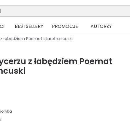
CI
BESTSELLERY
PROMOCJE
AUTORZY
u z łabędziem Poemat starofrancuski
rycerzu z łabędziem Poemat
ncuski
moryka
3