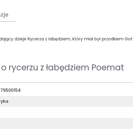
zje
ający dzieje Rycerza z łabędziem, który miał był przodkiem Got
 o rycerzu z łabędziem Poemat
79500154
ryka
k