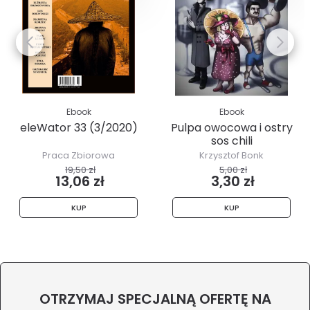
Ebook
Ebook
eleWator 33 (3/2020)
Pulpa owocowa i ostry
sos chili
Praca Zbiorowa
Krzysztof Bonk
19,50 zł
5,00 zł
13,06 zł
3,30 zł
KUP
KUP
OTRZYMAJ SPECJALNĄ OFERTĘ NA