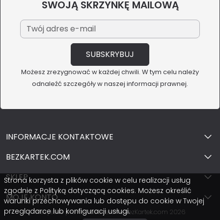
SWOJĄ SKRZYNKĘ MAILOWĄ
Możesz zrezygnować w każdej chwili. W tym celu należy
odnaleźć szczegóły w naszej informacji prawnej.
INFORMACJE KONTAKTOWE
BEZKARTEK.COM
SKLEP
Strona korzysta z plików cookie w celu realizacji usług
zgodnie z Polityką dotyczącą cookies. Możesz określić
MOJE KONTO
warunki przechowywania lub dostępu do cookie w Twojej
przeglądarce lub konfiguracji usługi.
Wszystkie prawa zastrzeżone BezKartek.com 2026