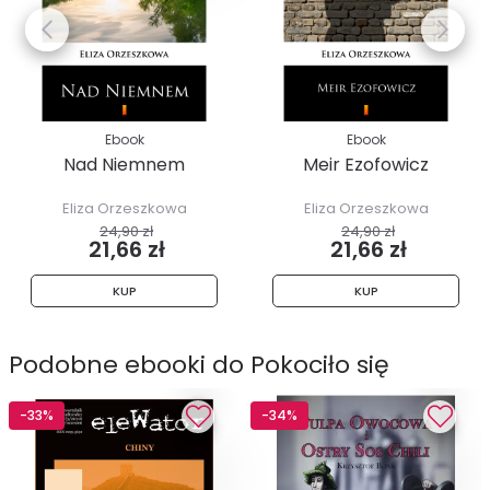
Ebook
Ebook
Nad Niemnem
Meir Ezofowicz
Eliza Orzeszkowa
Eliza Orzeszkowa
24,90 zł
24,90 zł
21,66 zł
21,66 zł
KUP
KUP
Podobne ebooki do Pokociło się
-33%
-34%