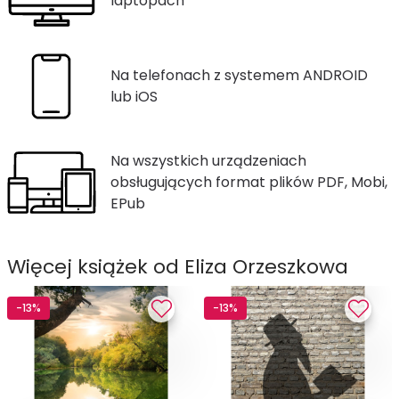
laptopach
Na telefonach z systemem ANDROID
lub iOS
Na wszystkich urządzeniach
obsługujących format plików PDF, Mobi,
EPub
Więcej książek od Eliza Orzeszkowa
-13%
-13%