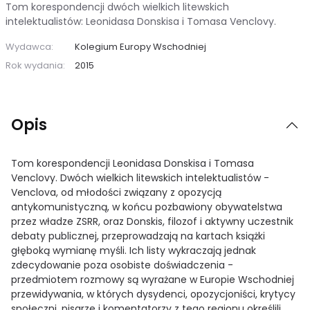
Tom korespondencji dwóch wielkich litewskich
intelektualistów: Leonidasa Donskisa i Tomasa Venclovy.
Wydawca:
Kolegium Europy Wschodniej
Rok wydania:
2015
Opis
Tom korespondencji Leonidasa Donskisa i Tomasa
Venclovy. Dwóch wielkich litewskich intelektualistów -
Venclova, od młodości związany z opozycją
antykomunistyczną, w końcu pozbawiony obywatelstwa
przez władze ZSRR, oraz Donskis, filozof i aktywny uczestnik
debaty publicznej, przeprowadzają na kartach książki
głęboką wymianę myśli. Ich listy wykraczają jednak
zdecydowanie poza osobiste doświadczenia -
przedmiotem rozmowy są wyrażane w Europie Wschodniej
przewidywania, w których dysydenci, opozycjoniści, krytycy
społeczni, pisarze i komentatorzy z tego regionu określili