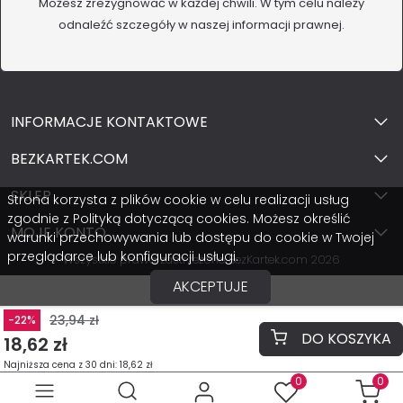
Możesz zrezygnować w każdej chwili. W tym celu należy
odnaleźć szczegóły w naszej informacji prawnej.
INFORMACJE KONTAKTOWE
BEZKARTEK.COM
SKLEP
Strona korzysta z plików cookie w celu realizacji usług
zgodnie z Polityką dotyczącą cookies. Możesz określić
MOJE KONTO
warunki przechowywania lub dostępu do cookie w Twojej
przeglądarce lub konfiguracji usługi.
Wszystkie prawa zastrzeżone BezKartek.com 2026
AKCEPTUJE
23,94 zł
-22%
DO KOSZYKA
18,62 zł
Najniższa cena z 30 dni: 18,62 zł
0
0