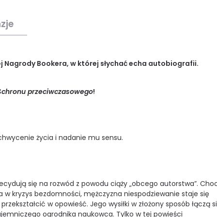
zje
Nagrody Bookera, w której słychać echa autobiografii.
Schronu przeciwczasowego
!
uchwycenie życia i nadanie mu sensu.
decydują się na rozwód z powodu ciąży „obcego autorstwa”. Choc
a w kryzys bezdomności, mężczyzna niespodziewanie staje się
rzekształcić w opowieść. Jego wysiłki w złożony sposób łączą si
ajemniczego ogrodnika naukowca. Tylko w tej powieści