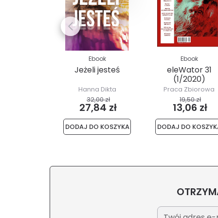
Ebook
Ebook
Jeżeli jesteś
eleWator 31
(1/2020)
Hanna Dikta
Praca Zbiorowa
32,00 zł
19,50 zł
27,84 zł
13,06 zł
DODAJ DO KOSZYKA
DODAJ DO KOSZYK
OTRZYMA