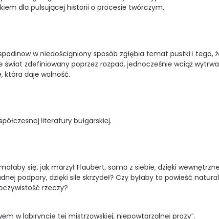
iem dla pulsującej historii o procesie twórczym.
Gospodinow w niedościgniony sposób zgłębia temat pustki i tego, 
je świat zdefiniowany poprzez rozpad, jednocześnie wciąż wytrwa
, która daje wolność.
półczesnej literatury bułgarskiej.
małaby się, jak marzył Flaubert, sama z siebie, dzięki wewnętrznej
adnej podpory, dzięki sile skrzydeł? Czy byłaby to powieść natura
 oczywistość rzeczy?
w labiryncie tej mistrzowskiej, niepowtarzalnej prozy”.