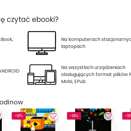
ę czytać ebooki?
tBook,
Na komputerach stacjonarnyc
laptopach
Na wszystkich urządzeniach
 ANDROID
obsługujących format plików 
Mobi, EPub
podinow
-13%
-13%
-1