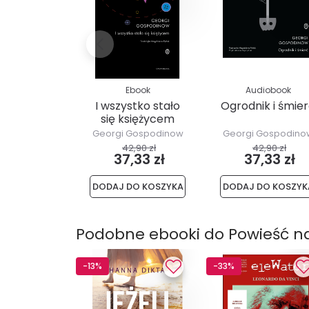
Ebook
Audiobook
I wszystko stało
Ogrodnik i śmie
się księżycem
Georgi Gospodinow
Georgi Gospodino
42,90 zł
42,90 zł
37,33 zł
37,33 zł
DODAJ DO KOSZYKA
DODAJ DO KOSZYK
Podobne ebooki do Powieść n
-13%
-33%