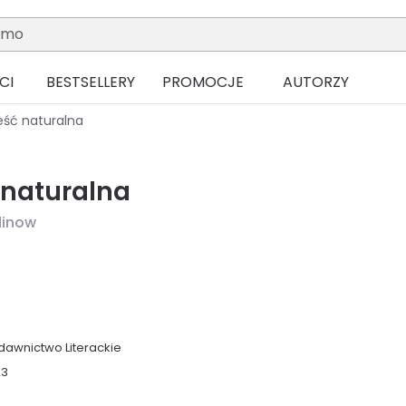
CI
BESTSELLERY
PROMOCJE
AUTORZY
eść naturalna
 naturalna
dinow
awnictwo Literackie
23