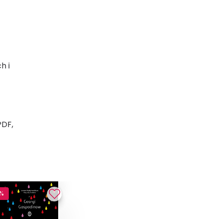
h i
PDF,
3%