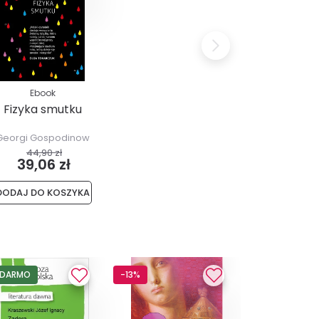
Ebook
Fizyka smutku
Georgi Gospodinow
44,90 zł
39,06 zł
DODAJ DO KOSZYKA
 DARMO
-13%
-13%