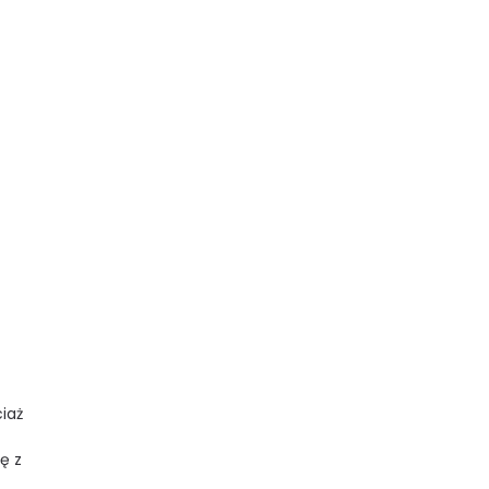
iaż
ę z