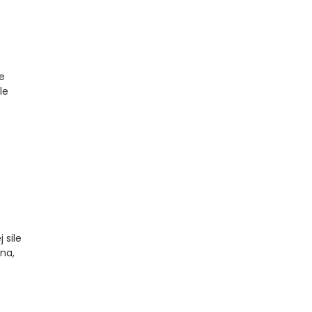
że
le
 sile
lna,