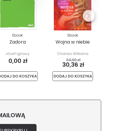
Ebook
Ebook
Ebo
Zadora
Wojna w niebie
Dzien
prowincj
da
Józef Ignacy
Charles Williams
E.M. Del
Kraszewski
0,00 zł
34,90 zł
48,00
30,36 zł
41,7
DODAJ DO KOSZYKA
DODAJ DO KOSZYKA
DODAJ DO 
 MAILOWĄ