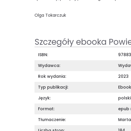
Olga Tokarczuk
Szczegóły ebooka Powi
ISBN:
9788
Wydawca:
Wydaw
Rok wydania:
2023
Typ publikacji:
Eboo
Język:
polski
Format:
epub 
Tłumaczenie:
Marta
Liczba stron:
184