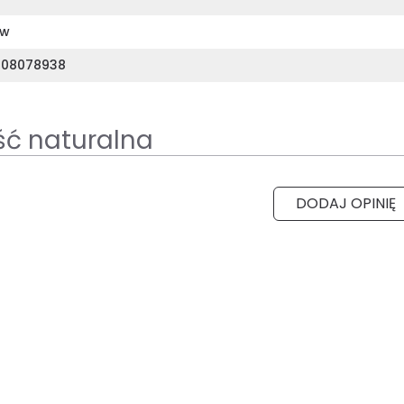
ów
308078938
ść naturalna
DODAJ OPINIĘ