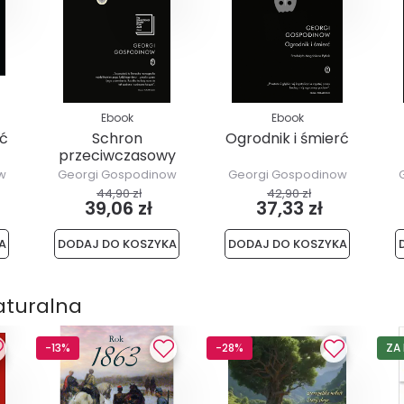
Ebook
Ebook
rć
Schron
Ogrodnik i śmierć
przeciwczasowy
w
Georgi Gospodinow
Georgi Gospodinow
44,90 zł
42,90 zł
39,06 zł
37,33 zł
A
DODAJ DO KOSZYKA
DODAJ DO KOSZYKA
aturalna
-13%
-28%
ZA