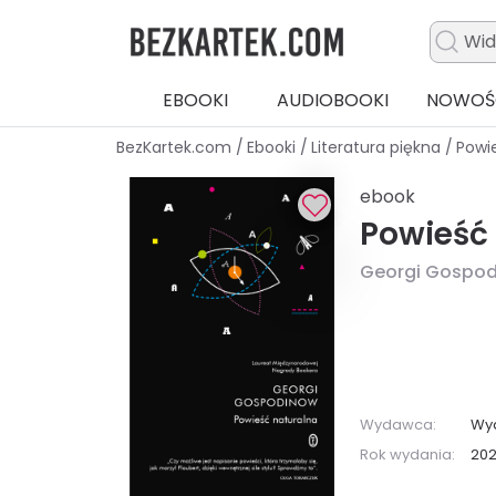
EBOOKI
AUDIOBOOKI
NOWOŚ
BezKartek.com
/
Ebooki
/
Literatura piękna
/
Powi
ebook
Powieść
Georgi Gospo
Wydawca:
Wyd
Rok wydania:
20