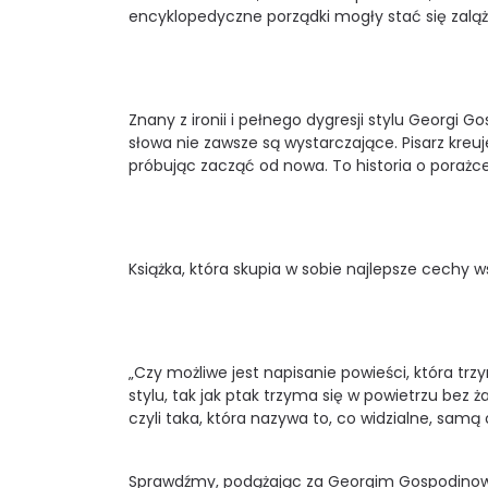
encyklopedyczne porządki mogły stać się zalążk
Znany z ironii i pełnego dygresji stylu Georgi 
słowa nie zawsze są wystarczające. Pisarz kreu
próbując zacząć od nowa. To historia o porażce
Książka, która skupia w sobie najlepsze cechy ws
„Czy możliwe jest napisanie powieści, która trzy
stylu, tak jak ptak trzyma się w powietrzu bez ż
czyli taka, która nazywa to, co widzialne, samą
Sprawdźmy, podążając za Georgim Gospodinowem 