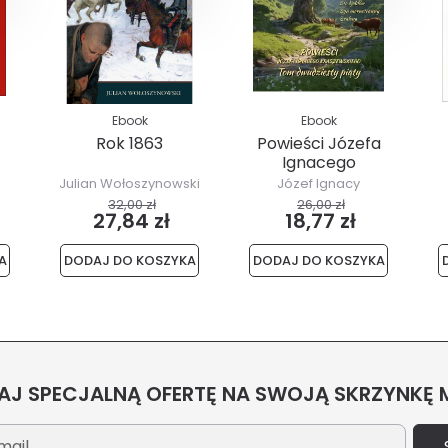
Ebook
Ebook
Rok 1863
Powieści Józefa
Ignacego
Kraszewskiego.
Julian Wołoszynowski
Józef Ignacy
Tom 25
Kraszewski
32,00 zł
26,00 zł
27,84 zł
18,77 zł
A
DODAJ DO KOSZYKA
DODAJ DO KOSZYKA
J SPECJALNĄ OFERTĘ NA SWOJĄ SKRZYNKĘ