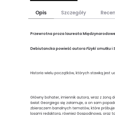
Opis
Szczegóły
Recen
Przewrotna proza laureata Międzynarodowej 
Debiutancka powieść autora
Fizyki smutku
i
Historia wielu początków, których stawką jest 
Główny bohater, imiennik autora, wraz z żoną 
świat Georgiego się załamuje, a on sam popad
zbieraczem banalnych tematów, które próbuje p
losami redaktora, również Gospodinowa, oraz t