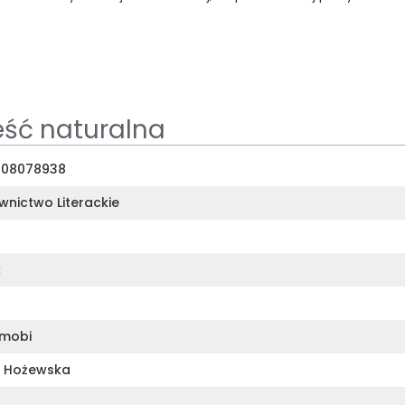
eść naturalna
308078938
nictwo Literackie
k
mobi
 Hożewska