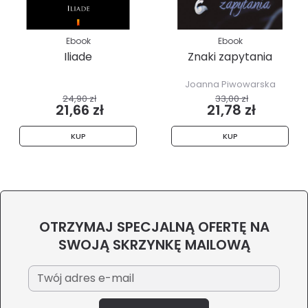
Ebook
Ebook
Iliade
Znaki zapytania
Joanna Piwowarska
24,90 zł
33,00 zł
21,66 zł
21,78 zł
KUP
KUP
OTRZYMAJ SPECJALNĄ OFERTĘ NA
SWOJĄ SKRZYNKĘ MAILOWĄ