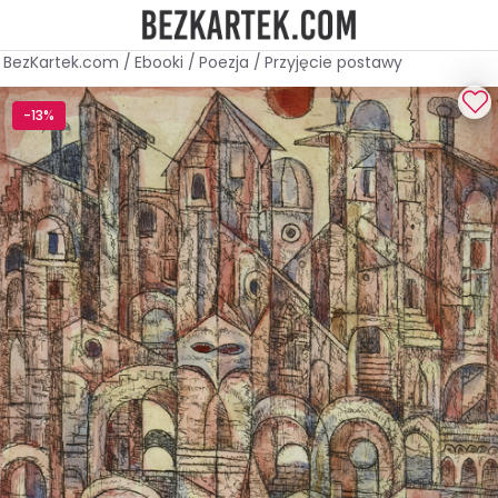
BezKartek.com
/
Ebooki
/
Poezja
/
Przyjęcie postawy
-13%