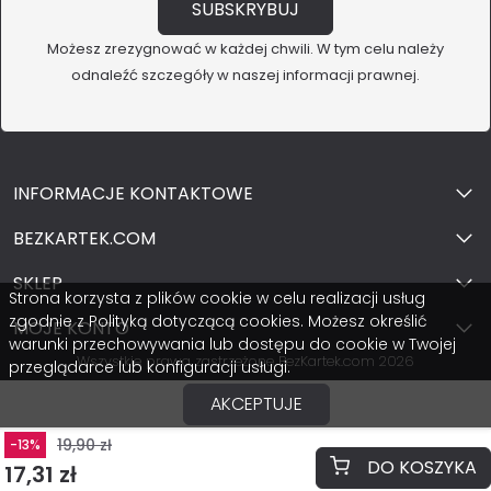
Możesz zrezygnować w każdej chwili. W tym celu należy
odnaleźć szczegóły w naszej informacji prawnej.
INFORMACJE KONTAKTOWE
BEZKARTEK.COM
SKLEP
Strona korzysta z plików cookie w celu realizacji usług
zgodnie z Polityką dotyczącą cookies. Możesz określić
MOJE KONTO
warunki przechowywania lub dostępu do cookie w Twojej
Wszystkie prawa zastrzeżone BezKartek.com 2026
przeglądarce lub konfiguracji usługi.
AKCEPTUJE
19,90 zł
-13%
DO KOSZYKA
17,31 zł