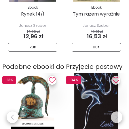
Ebook
Ebook
Rynek 14/1
Tym razem wyraźnie
Janusz Szuber
Janusz Szuber
14,90 zł
19,01 zł
12,96 zł
16,53 zł
KUP
KUP
Podobne ebooki do Przyjęcie postawy
-13%
-34%