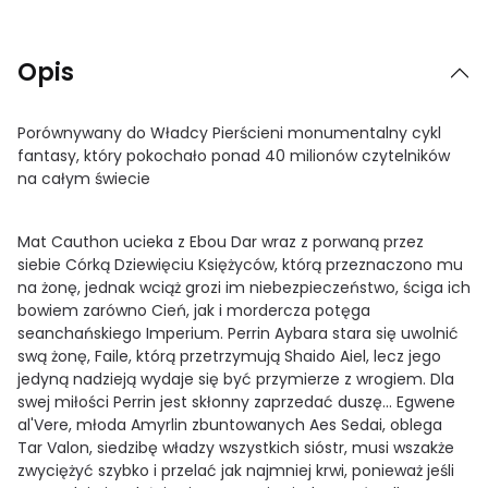
Opis
Porównywany do Władcy Pierścieni monumentalny cykl
fantasy, który pokochało ponad 40 milionów czytelników
na całym świecie
Mat Cauthon ucieka z Ebou Dar wraz z porwaną przez
siebie Córką Dziewięciu Księżyców, którą przeznaczono mu
na żonę, jednak wciąż grozi im niebezpieczeństwo, ściga ich
bowiem zarówno Cień, jak i mordercza potęga
seanchańskiego Imperium. Perrin Aybara stara się uwolnić
swą żonę, Faile, którą przetrzymują Shaido Aiel, lecz jego
jedyną nadzieją wydaje się być przymierze z wrogiem. Dla
swej miłości Perrin jest skłonny zaprzedać duszę... Egwene
al'Vere, młoda Amyrlin zbuntowanych Aes Sedai, oblega
Tar Valon, siedzibę władzy wszystkich sióstr, musi wszakże
zwyciężyć szybko i przelać jak najmniej krwi, ponieważ jeśli