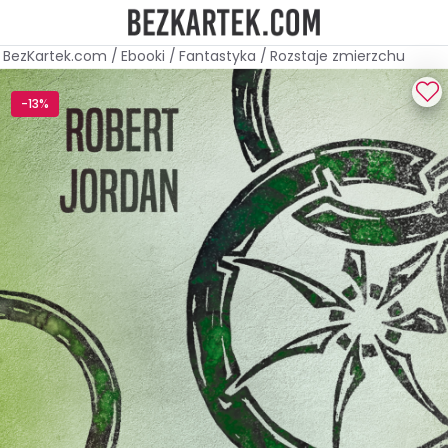
BezKartek.com
/
Ebooki
/
Fantastyka
/
Rozstaje zmierzchu
-13%