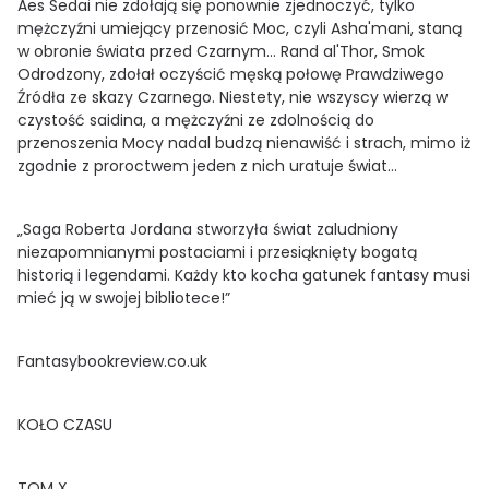
Aes Sedai nie zdołają się ponownie zjednoczyć, tylko
mężczyźni umiejący przenosić Moc, czyli Asha'mani, staną
w obronie świata przed Czarnym... Rand al'Thor, Smok
Odrodzony, zdołał oczyścić męską połowę Prawdziwego
Źródła ze skazy Czarnego. Niestety, nie wszyscy wierzą w
czystość saidina, a mężczyźni ze zdolnością do
przenoszenia Mocy nadal budzą nienawiść i strach, mimo iż
zgodnie z proroctwem jeden z nich uratuje świat...
„Saga Roberta Jordana stworzyła świat zaludniony
niezapomnianymi postaciami i przesiąknięty bogatą
historią i legendami. Każdy kto kocha gatunek fantasy musi
mieć ją w swojej bibliotece!”
Fantasybookreview.co.uk
KOŁO CZASU
TOM X