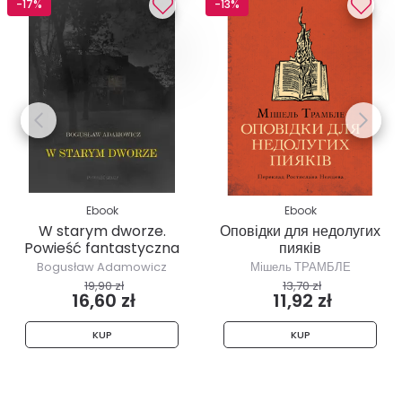
-17%
-13%
Ebook
Ebook
W starym dworze.
Оповідки для недолугих
Powieść fantastyczna
пияків
Bogusław Adamowicz
Мішель ТРАМБЛЕ
19,90 zł
13,70 zł
16,60 zł
11,92 zł
KUP
KUP