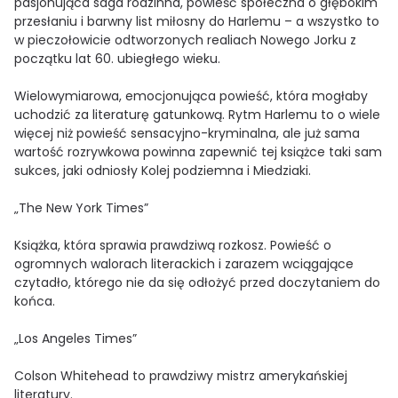
pasjonująca saga rodzinna, powieść społeczna o głębokim
przesłaniu i barwny list miłosny do Harlemu – a wszystko to
w pieczołowicie odtworzonych realiach Nowego Jorku z
początku lat 60. ubiegłego wieku.
Wielowymiarowa, emocjonująca powieść, która mogłaby
uchodzić za literaturę gatunkową. Rytm Harlemu to o wiele
więcej niż powieść sensacyjno-kryminalna, ale już sama
wartość rozrywkowa powinna zapewnić tej książce taki sam
sukces, jaki odniosły Kolej podziemna i Miedziaki.
„The New York Times”
Książka, która sprawia prawdziwą rozkosz. Powieść o
ogromnych walorach literackich i zarazem wciągające
czytadło, którego nie da się odłożyć przed doczytaniem do
końca.
„Los Angeles Times”
Colson Whitehead to prawdziwy mistrz amerykańskiej
literatury.