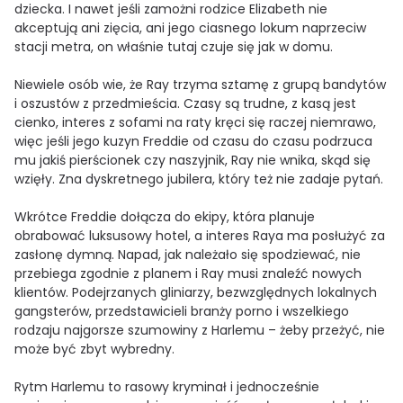
dziecka. I nawet jeśli zamożni rodzice Elizabeth nie
akceptują ani zięcia, ani jego ciasnego lokum naprzeciw
stacji metra, on właśnie tutaj czuje się jak w domu.
Niewiele osób wie, że Ray trzyma sztamę z grupą bandytów
i oszustów z przedmieścia. Czasy są trudne, z kasą jest
cienko, interes z sofami na raty kręci się raczej niemrawo,
więc jeśli jego kuzyn Freddie od czasu do czasu podrzuca
mu jakiś pierścionek czy naszyjnik, Ray nie wnika, skąd się
wzięły. Zna dyskretnego jubilera, który też nie zadaje pytań.
Wkrótce Freddie dołącza do ekipy, która planuje
obrabować luksusowy hotel, a interes Raya ma posłużyć za
zasłonę dymną. Napad, jak należało się spodziewać, nie
przebiega zgodnie z planem i Ray musi znaleźć nowych
klientów. Podejrzanych gliniarzy, bezwzględnych lokalnych
gangsterów, przedstawicieli branży porno i wszelkiego
rodzaju najgorsze szumowiny z Harlemu – żeby przeżyć, nie
może być zbyt wybredny.
Rytm Harlemu to rasowy kryminał i jednocześnie