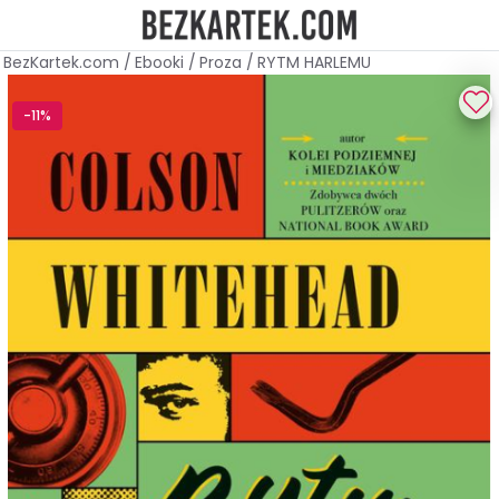
BezKartek.com
/
Ebooki
/
Proza
/
RYTM HARLEMU
-11%