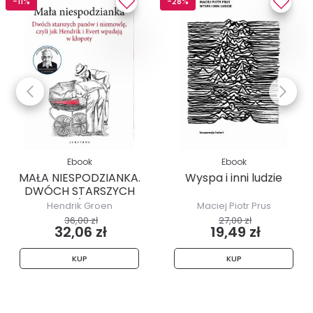
-11%
-28%
Ebook
Ebook
MAŁA NIESPODZIANKA.
Wyspa i inni ludzie
DWÓCH STARSZYCH
PANÓW I...
Hendrik Groen
Maciej Piotr Prus
36,00 zł
27,00 zł
32,06 zł
19,49 zł
KUP
KUP