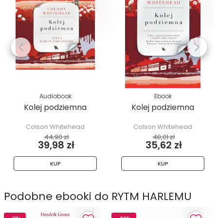
Audiobook
Ebook
Kolej podziemna
Kolej podziemna
Colson Whitehead
Colson Whitehead
44,90 zł
40,01 zł
39,98 zł
35,62 zł
KUP
KUP
Podobne ebooki do RYTM HARLEMU