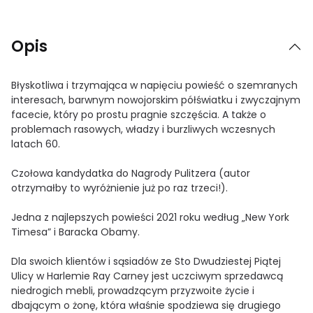
Opis
Błyskotliwa i trzymająca w napięciu powieść o szemranych
interesach, barwnym nowojorskim półświatku i zwyczajnym
facecie, który po prostu pragnie szczęścia. A także o
problemach rasowych, władzy i burzliwych wczesnych
latach 60.
Czołowa kandydatka do Nagrody Pulitzera (autor
otrzymałby to wyróżnienie już po raz trzeci!).
Jedna z najlepszych powieści 2021 roku według „New York
Timesa” i Baracka Obamy.
Dla swoich klientów i sąsiadów ze Sto Dwudziestej Piątej
Ulicy w Harlemie Ray Carney jest uczciwym sprzedawcą
niedrogich mebli, prowadzącym przyzwoite życie i
dbającym o żonę, która właśnie spodziewa się drugiego