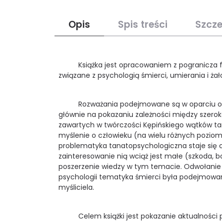
Opis
Spis treści
Szcz
Książka jest opracowaniem z pogranicza filoz
związane z psychologią śmierci, umierania i żał
Rozważania podejmowane są w oparciu o myśl
głównie na pokazaniu zależności między szerok
zawartych w twórczości Kępińskiego wątków tan
myślenie o człowieku (na wielu różnych pozioma
problematyka tanatopsychologiczna staje się c
zainteresowanie nią wciąż jest małe (szkoda, b
poszerzenie wiedzy w tym temacie. Odwołanie s
psychologii tematyka śmierci była podejmowana
myśliciela.
Celem książki jest pokazanie aktualności pr