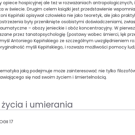
 opiece hospicyjnej ale też w rozważaniach antropologicznych, 
ieka w świecie. Drugim celem książki jest przedstawienie wspomn
ni Kępiński opisywał człowieka nie jako teoretyk, ale jako praktyk
spostrzeżenia były przeniknięte osobistymi doświadczeniami, zwła
 traumatyczne – obozy jenieckie i obóz koncentracyjny. W pierw
szane przez tanatopsychologię (postawy wobec śmierci, lęk prz
no myśl Antoniego Kępińskiego ze szczególnym uwzględnieniem r
oryginalność myśli Kępińskiego, i rozważa możliwości pomocy lu
matyka jaką podejmuje może zainteresować nie tylko filozofó
awiającego się nad swoim życiem i śmiertelnością.
 życia i umierania
GII 17