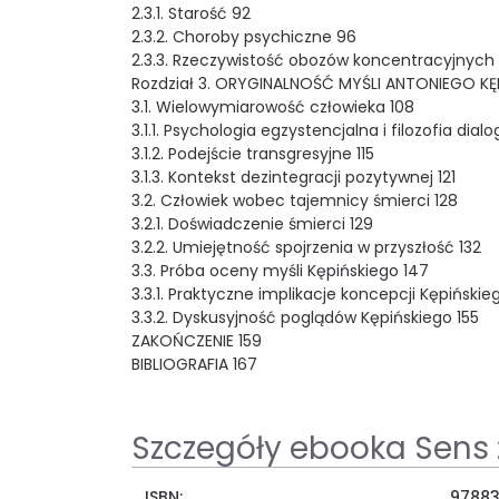
2.3.1. Starość 92
2.3.2. Choroby psychiczne 96
2.3.3. Rzeczywistość obozów koncentracyjnych 
Rozdział 3. ORYGINALNOŚĆ MYŚLI ANTONIEGO KĘ
3.1. Wielowymiarowość człowieka 108
3.1.1. Psychologia egzystencjalna i filozofia dial
3.1.2. Podejście transgresyjne 115
3.1.3. Kontekst dezintegracji pozytywnej 121
3.2. Człowiek wobec tajemnicy śmierci 128
3.2.1. Doświadczenie śmierci 129
3.2.2. Umiejętność spojrzenia w przyszłość 132
3.3. Próba oceny myśli Kępińskiego 147
3.3.1. Praktyczne implikacje koncepcji Kępińskie
3.3.2. Dyskusyjność poglądów Kępińskiego 155
ZAKOŃCZENIE 159
BIBLIOGRAFIA 167
Szczegóły ebooka Sens 
ISBN:
9788