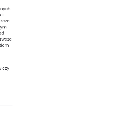
i
ianych
 i
szcza
szym
ed
ozważa
dziom
w czy