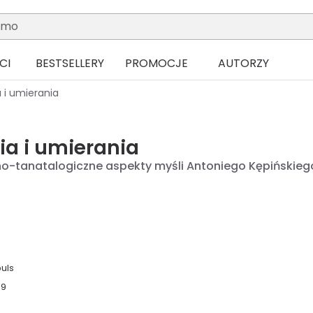
CI
BESTSELLERY
PROMOCJE
AUTORZY
 i umierania
ia i umierania
o-tanatalogiczne aspekty myśli Antoniego Kępińskieg
uls
09