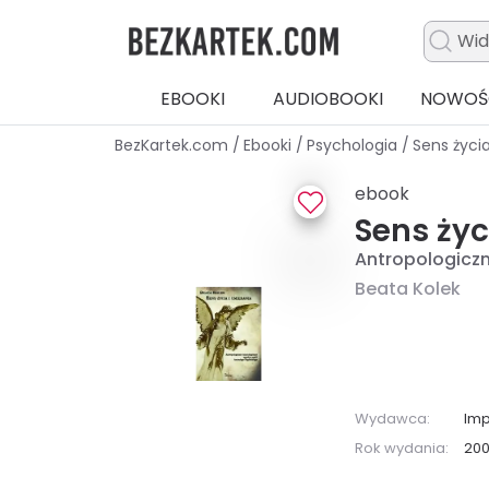
EBOOKI
AUDIOBOOKI
NOWOŚ
BezKartek.com
/
Ebooki
/
Psychologia
/
Sens życia
ebook
Sens życ
Antropologiczn
Beata Kolek
Wydawca:
Imp
Rok wydania:
20