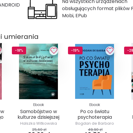
Na wszystkich urządzeniach
 ANDROID
obsługujących format plików 
Mobi, EPub
 i umierania
-18%
-19%
-2
Ebook
Ebook
 w
Samobójstwo w
Po co światu
go
kulturze dzisiejszej
psychoterapia
Halszka Witkowska
Bogdan de Barbaro
25,60 zł
49,90 zł