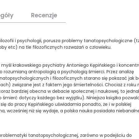
egóły
Recenzje
ofii i psychologii, porusza problemy tanatopsychologiczne (t
oby etc) na tle filozoficznych rozważań o człowieku.
 krakowskiego psychiatry Antoniego Kępińskiego i koncentru
o rozumianą antropologią a psychologią śmierci. Przez analizę
atopsychologicznych i filozoficznych starano się pokazać jak 
ch) związane jest z faktem jego śmiertelności. Chociaż z roku 
oraz bardziej obecna w debacie społecznej i naukowej, to jedna
o śmierć dotyczy każdego bez wyjątku). Niniejsza książka pozwal
ię do pracy Kępińskiego uświadamia ponadto, że i w polskiej
, wcześniej niż się wydaje, a polska nauka posiadała niebanal
oblematyki tanatopsychologicznej, zarówno w podejściu do