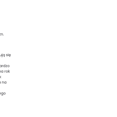
zn.
ją się
bardzo
na rok
k
a na
nego