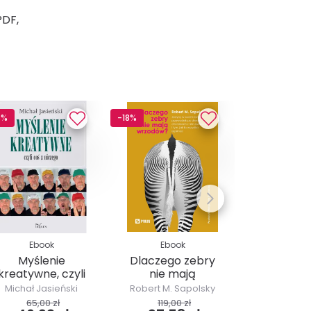
PDF,
8%
-18%
-28%
Ebook
Ebook
Ebo
Myślenie
Dlaczego zebry
Jak Fen
kreatywne, czyli
nie mają
popio
coś z niczego
wrzodów?
Michał Jasieński
Robert M. Sapolsky
Katarzyna Pr
65,00 zł
119,00 zł
26,00