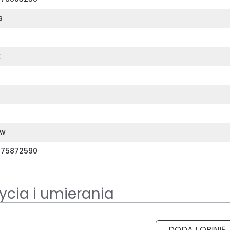
s
k
ów
375872590
ycia i umierania
DODAJ OPINIĘ