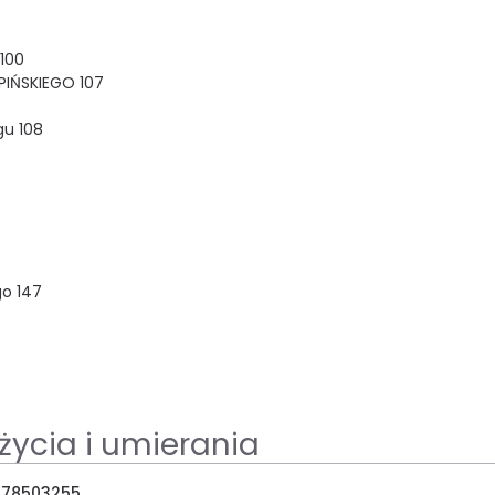
100
PIŃSKIEGO 107
ogu 108
go 147
życia i umierania
378503255