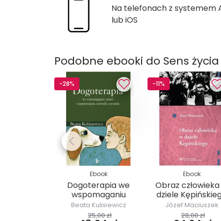
Na telefonach z systemem
lub iOS
Podobne ebooki do Sens życia
-28%
-11%
Ebook
Ebook
Dogoterapia we
Obraz człowieka
wspomaganiu
dziele Kępińskie
nauki i
Beata Kulisiewicz
Józef Maciuszek
usprawnianiu...
25,00 zł
28,00 zł