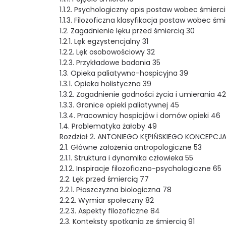
1.1.2. Psychologiczny opis postaw wobec śmierci
1.1.3. Filozoficzna klasyfikacja postaw wobec śmi
1.2. Zagadnienie lęku przed śmiercią 30
1.2.1. Lęk egzystencjalny 31
1.2.2. Lęk osobowościowy 32
1.2.3. Przykładowe badania 35
1.3. Opieka paliatywno-hospicyjna 39
1.3.1. Opieka holistyczna 39
1.3.2. Zagadnienie godności życia i umierania 42
1.3.3. Granice opieki paliatywnej 45
1.3.4. Pracownicy hospicjów i domów opieki 46
1.4. Problematyka żałoby 49
Rozdział 2. ANTONIEGO KĘPIŃSKIEGO KONCEPCJA
2.1. Główne założenia antropologiczne 53
2.1.1. Struktura i dynamika człowieka 55
2.1.2. Inspiracje filozoficzno-psychologiczne 65
2.2. Lęk przed śmiercią 77
2.2.1. Płaszczyzna biologiczna 78
2.2.2. Wymiar społeczny 82
2.2.3. Aspekty filozoficzne 84
2.3. Konteksty spotkania ze śmiercią 91