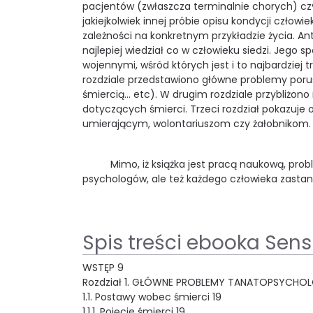
pacjentów (zwłaszcza terminalnie chorych) czy
jakiejkolwiek innej próbie opisu kondycji człow
zależności na konkretnym przykładzie życia. Anto
najlepiej wiedział co w człowieku siedzi. Jego 
wojennymi, wśród których jest i to najbardziej
rozdziale przedstawiono główne problemy poru
śmiercią… etc). W drugim rozdziale przybliżo
dotyczących śmierci. Trzeci rozdział pokazuje 
umierającym, wolontariuszom czy żałobnikom.
Mimo, iż książka jest pracą naukową, proble
psychologów, ale też każdego człowieka zastan
Spis treści ebooka Sens
WSTĘP 9
Rozdział 1. GŁÓWNE PROBLEMY TANATOPSYCHOLO
1.1. Postawy wobec śmierci 19
1.1.1. Pojęcie śmierci 19