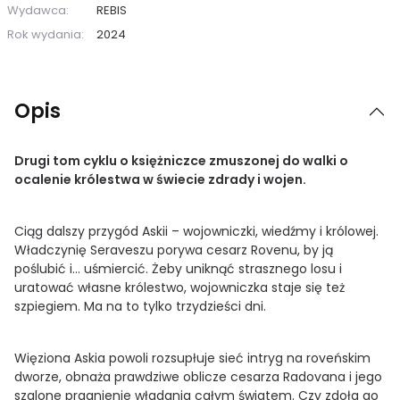
Wydawca:
REBIS
Rok wydania:
2024
Opis
Drugi tom cyklu o księżniczce zmuszonej do walki o
ocalenie królestwa w świecie zdrady i wojen.
Ciąg dalszy przygód Askii – wojowniczki, wiedźmy i królowej.
Władczynię Seraveszu porywa cesarz Rovenu, by ją
poślubić i… uśmiercić. Żeby uniknąć strasznego losu i
uratować własne królestwo, wojowniczka staje się też
szpiegiem. Ma na to tylko trzydzieści dni.
Więziona Askia powoli rozsupłuje sieć intryg na roveńskim
dworze, obnaża prawdziwe oblicze cesarza Radovana i jego
szalone pragnienie władania całym światem. Czy zdoła go