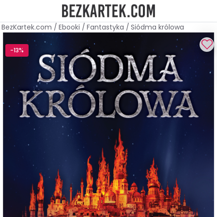
BezKartek.com
/
Ebooki
/
Fantastyka
/
Siódma królowa
-13%