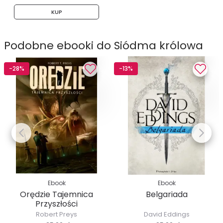
KUP
Podobne ebooki do Siódma królowa
-28%
-13%
Ebook
Ebook
Orędzie Tajemnica
Belgariada
Przyszłości
Robert Preys
David Eddings