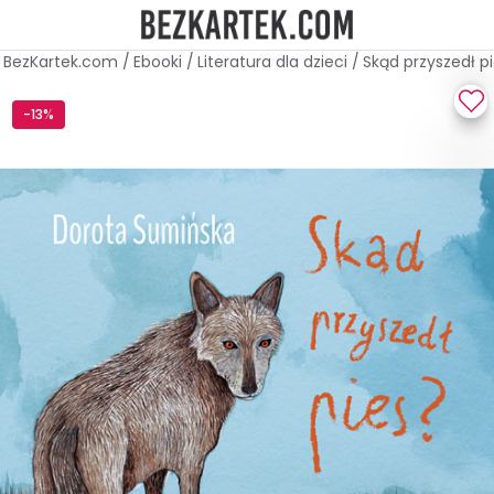
BezKartek.com
/
Ebooki
/
Literatura dla dzieci
/
Skąd przyszedł p
-13%