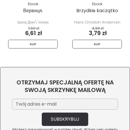
Ebook
Ebook
Вервиця.
Brzydkie kaczątko
Ірина Дем\'янова
Hans Christian Andersen
7,60 zł
4,99 zł
6,61 zł
3,79 zł
KUP
KUP
OTRZYMAJ SPECJALNĄ OFERTĘ NA
SWOJĄ SKRZYNKĘ MAILOWĄ
Możesz zrezygnować w każdej chwili. W tym celu należy