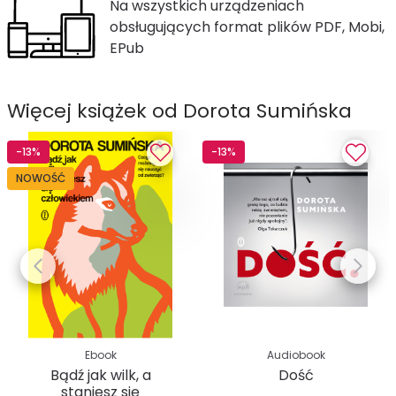
Na wszystkich urządzeniach
obsługujących format plików PDF, Mobi,
EPub
Więcej książek od Dorota Sumińska
-13%
-13%
NOWOŚĆ
Ebook
Audiobook
Bądź jak wilk, a
Dość
staniesz się