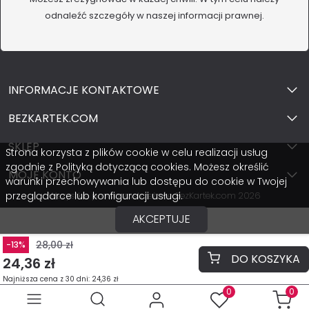
odnaleźć szczegóły w naszej informacji prawnej.
INFORMACJE KONTAKTOWE
BEZKARTEK.COM
SKLEP
Strona korzysta z plików cookie w celu realizacji usług
zgodnie z Polityką dotyczącą cookies. Możesz określić
MOJE KONTO
warunki przechowywania lub dostępu do cookie w Twojej
przeglądarce lub konfiguracji usługi.
Wszystkie prawa zastrzeżone BezKartek.com 2026
AKCEPTUJE
28,00 zł
-13%
DO KOSZYKA
24,36 zł
Najniższa cena z 30 dni: 24,36 zł
0
0