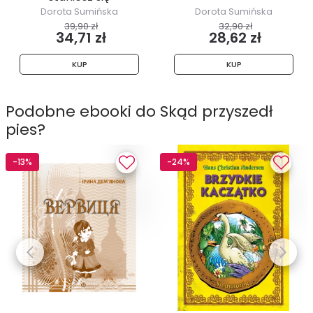
człowiekiem
Dorota Sumińska
Dorota Sumińska
39,90 zł
32,90 zł
34,71 zł
28,62 zł
KUP
KUP
Podobne ebooki do Skąd przyszedł
pies?
-13%
-24%