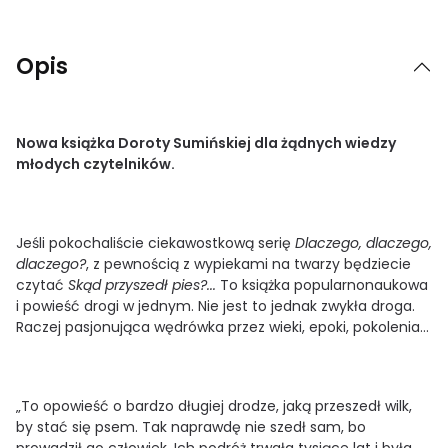
Opis
Nowa książka Doroty Sumińskiej dla żądnych wiedzy
młodych czytelników.
Jeśli pokochaliście ciekawostkową serię
Dlaczego, dlaczego,
dlaczego?
, z pewnością z wypiekami na twarzy będziecie
czytać
Skąd przyszedł pies?...
To książka popularnonaukowa
i powieść drogi w jednym. Nie jest to jednak zwykła droga.
Raczej pasjonująca wędrówka przez wieki, epoki, pokolenia…
„To opowieść o bardzo długiej drodze, jaką przeszedł wilk,
by stać się psem. Tak naprawdę nie szedł sam, bo
prowadził go człowiek. Ich podróż trwała tysiące lat i była