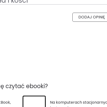
a i kości
DODAJ OPINIĘ
ę czytać ebooki?
tBook,
Na komputerach stacjonarnyc