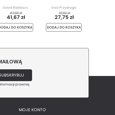
She
David Baldacci
Ewa Przydryga
John B
47,90 zł
31,90 zł
24,90
41,67 zł
27,75 zł
21,6
DODAJ DO KOSZYKA
DODAJ DO KOSZYKA
DODAJ DO 
 MAILOWĄ
nformacji prawnej.
MOJE KONTO