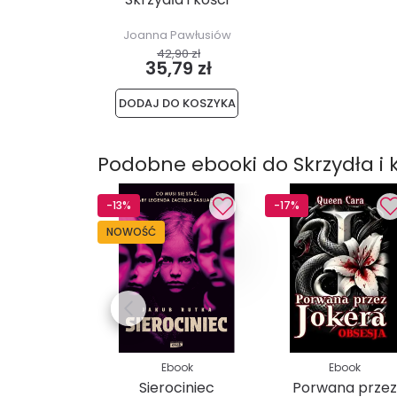
Joanna Pawłusiów
42,90 zł
35,79 zł
DODAJ DO KOSZYKA
Podobne ebooki do Skrzydła i 
-13%
-17%
NOWOŚĆ
Ebook
Ebook
Sierociniec
Porwana przez