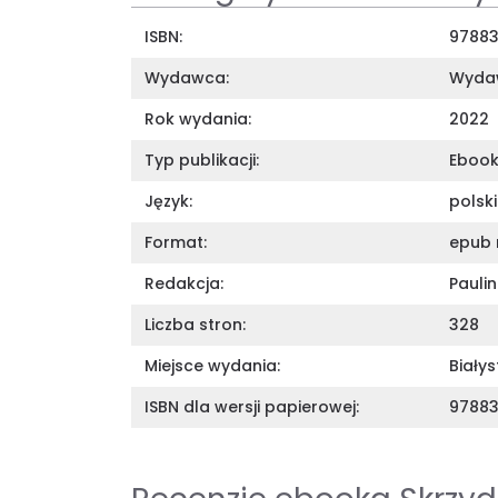
ISBN:
97883
Wydawca:
Wydaw
Rok wydania:
2022
Typ publikacji:
Eboo
Język:
polski
Format:
epub 
Redakcja:
Pauli
Liczba stron:
328
Miejsce wydania:
Białys
ISBN dla wersji papierowej:
97883