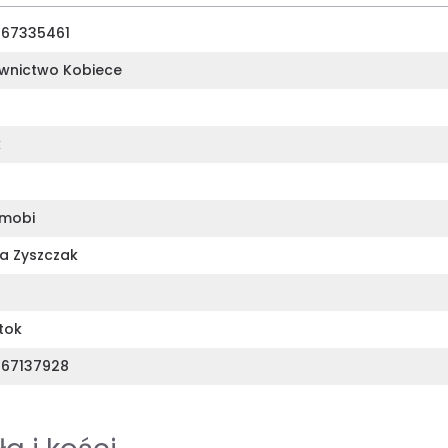
67335461
nictwo Kobiece
k
mobi
na Zyszczak
tok
67137928