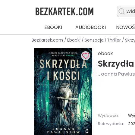
EBOOKI
AUDIOBOOKI
NOWOŚ
BezKartek.com
/
Ebooki
/
Sensacja i Thriller
/
Skrzy
ebook
Skrzydła 
Joanna Pawłus
Wydawca:
Wy
Rok wydania:
20