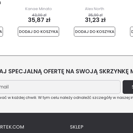
a
Kanae Minato
Alex North
43,00 zł
35,90 zł
35,87 zł
31,23 zł
A
DODAJ DO KOSZYKA
DODAJ DO KOSZYKA
J SPECJALNĄ OFERTĘ NA SWOJĄ SKRZYNKĘ
ć w każdej chwili. W tym celu należy odnaleźć szczegóły w naszej i
ARTEK.COM
SKLEP