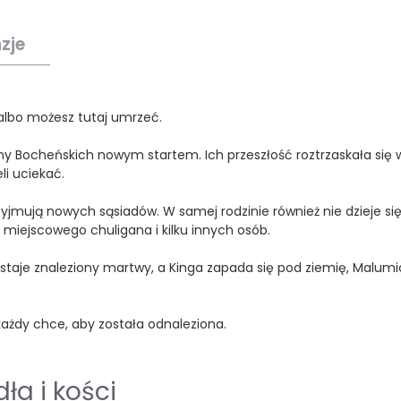
zje
 albo możesz tutaj umrzeć.
y Bocheńskich nowym startem. Ich przeszłość roztrzaskała się 
li uciekać.
ują nowych sąsiadów. W samej rodzinie również nie dzieje si
 miejscowego chuligana i kilku innych osób.
staje znaleziony martwy, a Kinga zapada się pod ziemię, Malum
każdy chce, aby została odnaleziona.
ła i kości