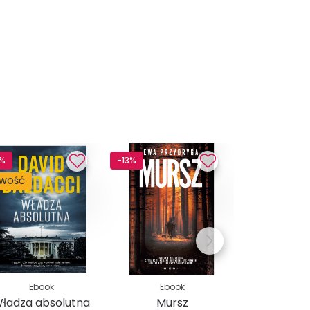
3%
-13%
-13%
WOŚĆ
Ebook
Ebook
Ebo
ładza absolutna
Mursz
The Isl