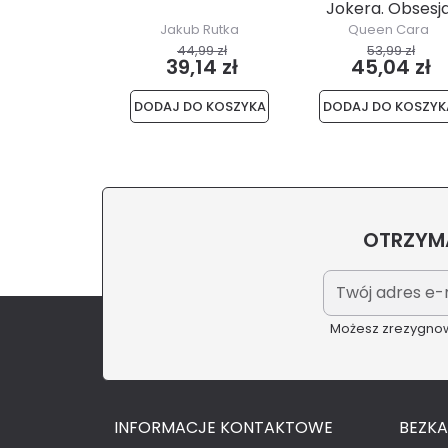
Jokera. Obsesj
Jakub Rutka
Queen Cara
44,99 zł
53,99 zł
39,14 zł
45,04 zł
DODAJ DO KOSZYKA
DODAJ DO KOSZYK
OTRZYMA
Możesz zrezygnowa
INFORMACJE KONTAKTOWE
BEZK