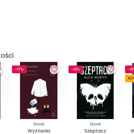
kości
-17%
-13%
-1
NO
Ebook
Ebook
Wyznania
Szeptacz
W