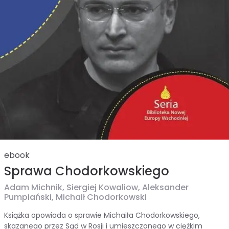
ebook
Sprawa Chodorkowskiego
Adam Michnik,
Siergiej Kowaliow,
Aleksander
Pumpiański,
Michaił Chodorkowski
Książka opowiada o sprawie Michaiła Chodorkowskiego,
skazanego przez Sąd w Rosji i umieszczonego w ciężkim