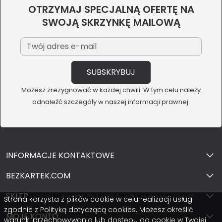
OTRZYMAJ SPECJALNĄ OFERTĘ NA
SWOJĄ SKRZYNKĘ MAILOWĄ
Możesz zrezygnować w każdej chwili. W tym celu należy
odnaleźć szczegóły w naszej informacji prawnej.
INFORMACJE KONTAKTOWE
BEZKARTEK.COM
SKLEP
Strona korzysta z plików cookie w celu realizacji usług
zgodnie z Polityką dotyczącą cookies. Możesz określić
MOJE KONTO
warunki przechowywania lub dostępu do cookie w Twojej