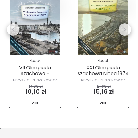
Ebook
Ebook
VII Olimpiada
XXI Olimpiada
Szachowa -
szachowa Nicea 1974
Sztokholm 1937
Krzysztof Puszczewicz
Krzysztof Puszczewicz
14,00 zł
21,00 zł
10,10 zł
15,16 zł
KUP
KUP