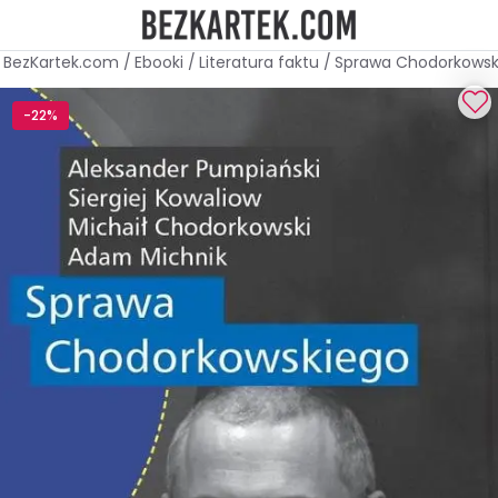
BezKartek.com
/
Ebooki
/
Literatura faktu
/
Sprawa Chodorkowsk
-22%