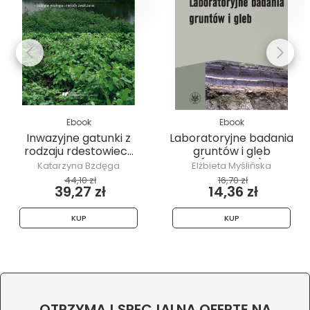
Ebook
Ebook
Inwazyjne gatunki z
Laboratoryjne badania
rodzaju rdestowiec...
gruntów i gleb
(wydanie 2)
Katarzyna Bzdęga
Elżbieta Myślińska
44,10 zł
16,70 zł
39,27 zł
14,36 zł
KUP
KUP
OTRZYMAJ SPECJALNĄ OFERTĘ NA