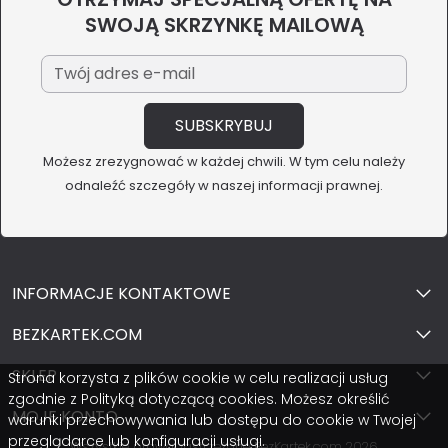
SWOJĄ SKRZYNKĘ MAILOWĄ
Możesz zrezygnować w każdej chwili. W tym celu należy
odnaleźć szczegóły w naszej informacji prawnej.
INFORMACJE KONTAKTOWE
BEZKARTEK.COM
SKLEP
Strona korzysta z plików cookie w celu realizacji usług
zgodnie z Polityką dotyczącą cookies. Możesz określić
MOJE KONTO
warunki przechowywania lub dostępu do cookie w Twojej
przeglądarce lub konfiguracji usługi.
Wszystkie prawa zastrzeżone BezKartek.com 2026