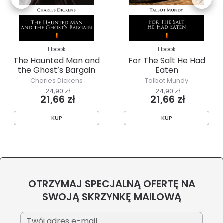
Ebook
Ebook
The Haunted Man and
For The Salt He Had
the Ghost’s Bargain
Eaten
Charles Dickens
Talbot Mundy
24,90 zł
24,90 zł
21,66 zł
21,66 zł
KUP
KUP
OTRZYMAJ SPECJALNĄ OFERTĘ NA
SWOJĄ SKRZYNKĘ MAILOWĄ