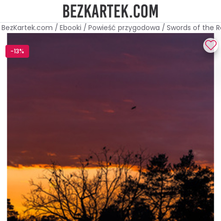
BezKartek.com
/
Ebooki
/
Powieść przygodowa
/
Swords of the 
-13%