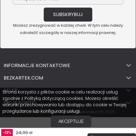
Możesz zrezygnować w każdej chwili. W tym celu należy
odnaleźć szczegóły w naszej informacji prawnej.
INFORMACJE KONTAKTOWE
BEZKARTEK.COM
SKLEP
Strona korzysta z plików cookie w celu realizacji usług
zgodnie z Polityką dotyczącą cookies. Możesz określić
MOJE KONTO
warunki przechowywania lub dostępu do cookie w Twojej
przeglądarce lub konfiguracji usługi.
Wszystkie prawa zastrzeżone BezKartek.com 2026
AKCEPTUJE
24,90 zł
-13%