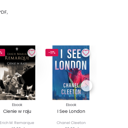
PDF,
3%
-11%
-13%
Ebook
Ebook
Ebo
Cienie w raju
I See London
Cza
gniazdo
Erich M. Remarque
Chanel Cleeton
Dorota 