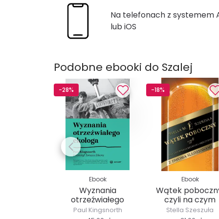
Na telefonach z systemem
lub iOS
Podobne ebooki do Szalej
-28%
-18%
Ebook
Ebook
Wyznania
Wątek poboczn
otrzeźwiałego
czyli na czym
ekologa
polega metafora.
Paul Kingsnorth
Stella Szeszuła