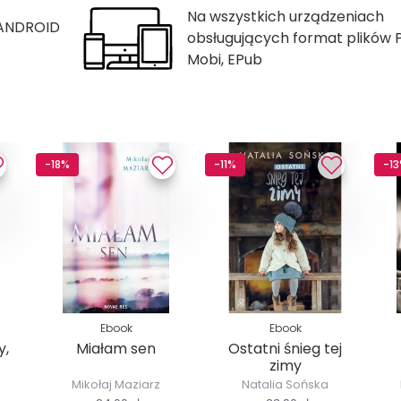
Na wszystkich urządzeniach
 ANDROID
obsługujących format plików 
Mobi, EPub
-18%
-11%
-1
Ebook
Ebook
y,
Miałam sen
Ostatni śnieg tej
zimy
..
Mikołaj Maziarz
Natalia Sońska