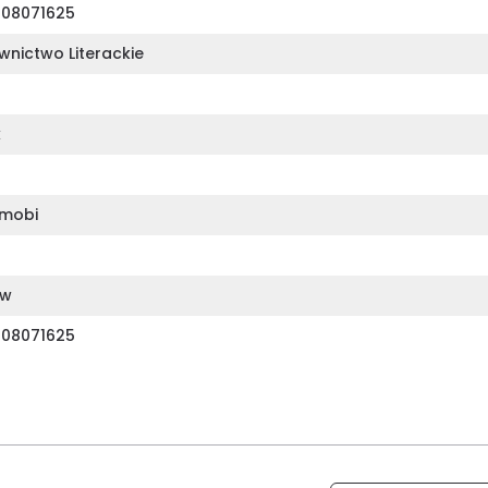
08071625
nictwo Literackie
k
mobi
ów
08071625