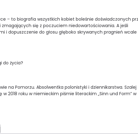
erce – to biografia wszystkich kobiet boleśnie doświadczonych pr
 i zmagających się z poczuciem niedowartościowania. A jeśli
i i dopuszczenie do głosu głęboko skrywanych pragnień wcale 
i do życia?
ie na Pomorzu. Absolwentka polonistyki i dziennikarstwa. Szalej t
ię w 2018 roku w niemieckim piśmie literackim „Sinn und Form” w
j