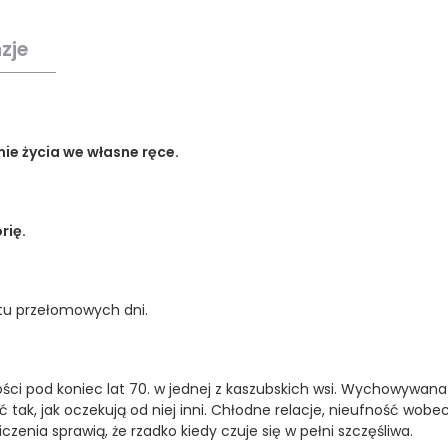
zje
ie życia we własne ręce.
rię.
stu przełomowych dni.
ości pod koniec lat 70. w jednej z kaszubskich wsi. Wychowywana
ć tak, jak oczekują od niej inni. Chłodne relacje, nieufność wobe
zenia sprawią, że rzadko kiedy czuje się w pełni szczęśliwa.