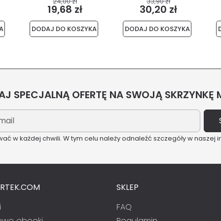
24,00 zł
33,90 zł
19,68 zł
30,20 zł
A
DODAJ DO KOSZYKA
DODAJ DO KOSZYKA
J SPECJALNĄ OFERTĘ NA SWOJĄ SKRZYNKĘ
ć w każdej chwili. W tym celu należy odnaleźć szczegóły w naszej i
ARTEK.COM
SKLEP
i
FAQ
we ebooki
Regulamin