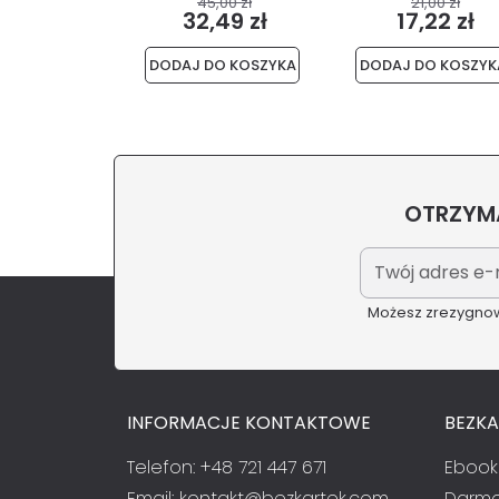
45,00 zł
21,00 zł
32,49 zł
17,22 zł
DODAJ DO KOSZYKA
DODAJ DO KOSZYK
OTRZYMA
Możesz zrezygnowa
INFORMACJE KONTAKTOWE
BEZK
Telefon: +48 721 447 671
Ebook
Email:
kontakt@bezkartek.com
Darmo