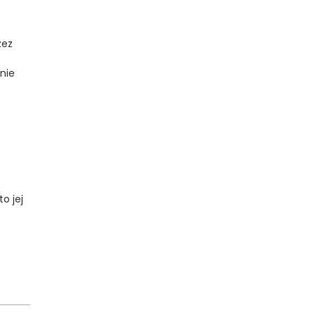
zez
nie
o jej