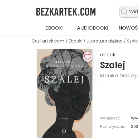
EBOOKI
AUDIOBOOKI
NOWOŚ
BezKartek.com
/
Ebooki
/
Literatura piękna
/
Szale
ebook
Szalej
Monika Drzaz
Wydawca:
Wyd
Rok wydania:
202