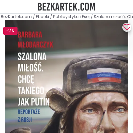
BezKartek.com
/
Ebooki
/
Publicystyka i Esej
/
Szalona miłość. Ch
-13%