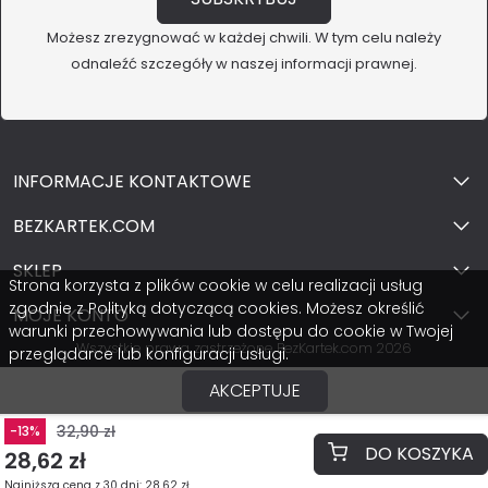
Możesz zrezygnować w każdej chwili. W tym celu należy
odnaleźć szczegóły w naszej informacji prawnej.
INFORMACJE KONTAKTOWE
BEZKARTEK.COM
SKLEP
Strona korzysta z plików cookie w celu realizacji usług
zgodnie z Polityką dotyczącą cookies. Możesz określić
MOJE KONTO
warunki przechowywania lub dostępu do cookie w Twojej
Wszystkie prawa zastrzeżone BezKartek.com 2026
przeglądarce lub konfiguracji usługi.
AKCEPTUJE
32,90 zł
-13%
DO KOSZYKA
28,62 zł
Najniższa cena z 30 dni: 28,62 zł