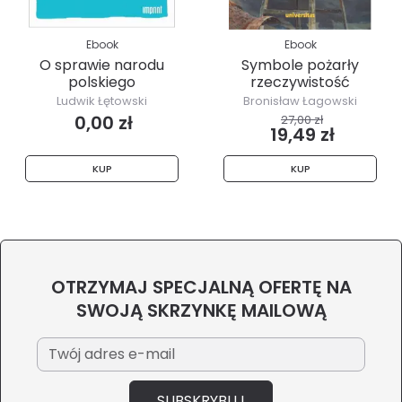
Ebook
Ebook
O sprawie narodu
Symbole pożarły
polskiego
rzeczywistość
Ludwik Łętowski
Bronisław Łagowski
0,00 zł
27,00 zł
19,49 zł
KUP
KUP
OTRZYMAJ SPECJALNĄ OFERTĘ NA
SWOJĄ SKRZYNKĘ MAILOWĄ