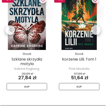
Ebook
Ebook
Szklane skrzydła
Korzenie Lilli. Tom 1
motyla
Katrine Engberg
Piotr Moskała
32,00 zł
57,99 zł
27,84 zł
51,64 zł
KUP
KUP