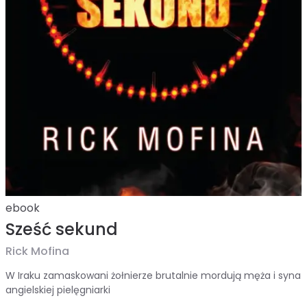
ebook
Sześć sekund
Rick Mofina
W Iraku zamaskowani żołnierze brutalnie mordują męża i syna
angielskiej pielęgniarki