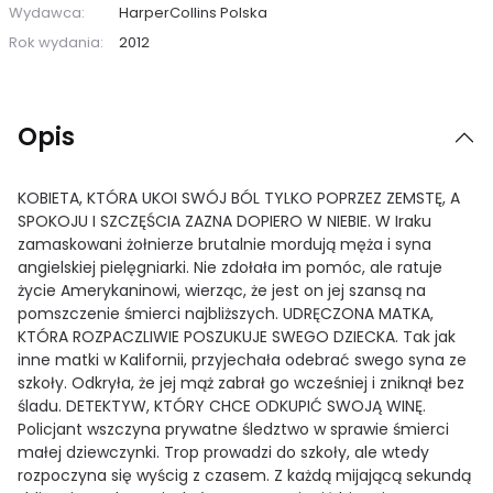
Wydawca:
HarperCollins Polska
Rok wydania:
2012
Opis
KOBIETA, KTÓRA UKOI SWÓJ BÓL TYLKO POPRZEZ ZEMSTĘ, A
SPOKOJU I SZCZĘŚCIA ZAZNA DOPIERO W NIEBIE. W Iraku
zamaskowani żołnierze brutalnie mordują męża i syna
angielskiej pielęgniarki. Nie zdołała im pomóc, ale ratuje
życie Amerykaninowi, wierząc, że jest on jej szansą na
pomszczenie śmierci najbliższych. UDRĘCZONA MATKA,
KTÓRA ROZPACZLIWIE POSZUKUJE SWEGO DZIECKA. Tak jak
inne matki w Kalifornii, przyjechała odebrać swego syna ze
szkoły. Odkryła, że jej mąż zabrał go wcześniej i zniknął bez
śladu. DETEKTYW, KTÓRY CHCE ODKUPIĆ SWOJĄ WINĘ.
Policjant wszczyna prywatne śledztwo w sprawie śmierci
małej dziewczynki. Trop prowadzi do szkoły, ale wtedy
rozpoczyna się wyścig z czasem. Z każdą mijającą sekundą