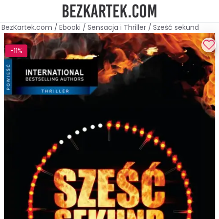
BezKartek.com
/
Ebooki
/
Sensacja i Thriller
/
Sześć sekund
-11%