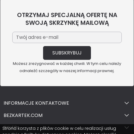
OTRZYMAJ SPECJALNĄ OFERTĘ NA
SWOJĄ SKRZYNKĘ MAILOWĄ
Możesz zrezygnować w każdej chwili. W tym celu należy
odnaleźć szczegóły w naszej informacji prawnej.
INFORMACJE KONTAKTOWE
BEZKARTEK.COM
SKLEP
Strona korzysta z plików cookie w celu realizacji usług