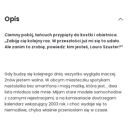
Opis
Ciemny pokój, łańcuch przypięty do kostki i obietnica.
„Zabiję cię kolejny raz. W przeszłości już mi się to udało.
Ale zanim to zrobię, powiedz: kim jesteś, Lauro Szuster?”
Gdy budzę się kolejnego dnia, wszystko wygląda inaczej.
Znów jestem wolna. W obcym miasteczku spotykam
nastolatka bez smartfona i moją matkę, która jest… dwa
lata młodsza ode mnie. Mijam stare modele samochodów
z czarnymi rejestracjami, a na komisariacie dostrzegam
kalendarz wskazujący 2003 rok. I choć wydaje się to
niemożliwe, chyba właśnie przeniosłam się w czasie.