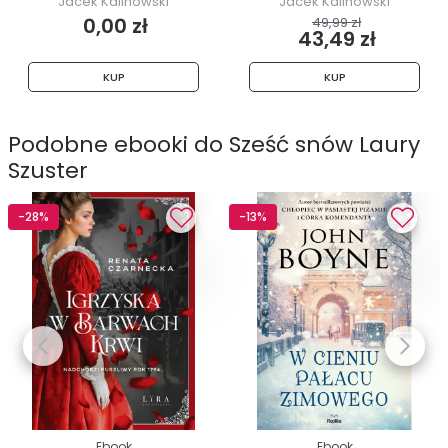
Jacek Kalinowski
Jacek Kalinowski
0,00 zł
49,99 zł
43,49 zł
KUP
KUP
Podobne ebooki do Sześć snów Laury
Szuster
-28%
-13%
Ebook
Ebook