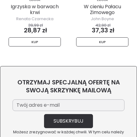
Igrzyska w barwach
W cieniu Pałacu
krwi
Zimowego
Renata Czarnecka
John Boyne
39,99 zł
42,90 zł
28,87 zł
37,33 zł
KUP
KUP
OTRZYMAJ SPECJALNĄ OFERTĘ NA
SWOJĄ SKRZYNKĘ MAILOWĄ
Możesz zrezygnować w każdej chwili. W tym celu należy