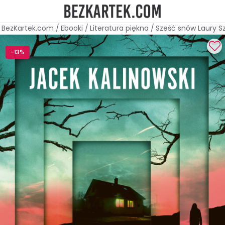
BezKartek.com
/
Ebooki
/
Literatura piękna
/
Sześć snów Laury S
-13%