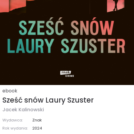
ebook
Sześć snów Laury Szuster
Jacek Kalinowski
Wydawca:
Znak
Rok wydania:
2024