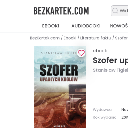
EBOOKI
AUDIOBOOKI
NOWOŚ
BezKartek.com
/
Ebooki
/
Literatura faktu
/
Szofer
ebook
Szofer u
Stanisław Figie
Wydawca:
No
Rok wydania:
201