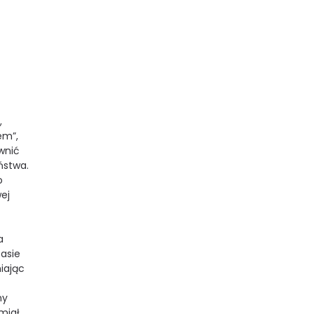
,
em”,
wnić
ństwa.
o
ej
a
zasie
iając
ny
 miał