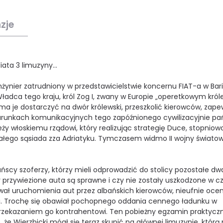
zje
ata 3 limuzyny...
 inżynier zatrudniony w przedstawicielstwie koncernu FIAT-a w Bari
ładca tego kraju, król Zog I, zwany w Europie „operetkowym król
 ma je dostarczyć na dwór królewski, przeszkolić kierowców, zape
warunkach komunikacyjnych tego zapóźnionego cywilizacyjnie pa
leży włoskiemu rządowi, który realizując strategię Duce, stopniow
małego sąsiada zza Adriatyku. Tymczasem widmo II wojny światow
ńscy szoferzy, którzy mieli odprowadzić do stolicy pozostałe dw
 przywiezione auta są sprawne i czy nie zostały uszkodzone w c
ował uruchomienia aut przez albańskich kierowców, nieufnie ocen
i. Trochę się obawiał pochopnego oddania cennego ładunku w
przekazaniem go kontrahentowi. Ten pobieżny egzamin praktycz
, że Wierzbicki mógł się teraz skupić na głównej limuzynie, którą