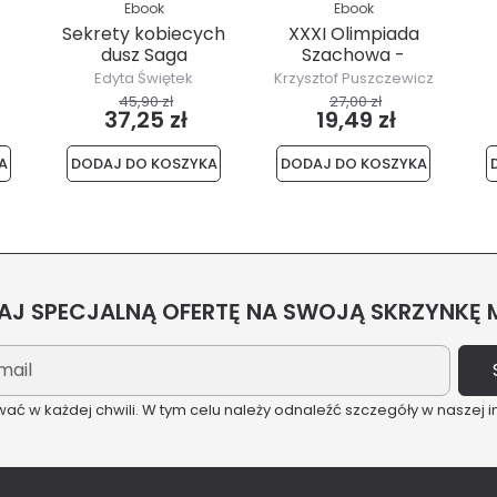
Ebook
Ebook
Sekrety kobiecych
XXXI Olimpiada
dusz Saga
Szachowa -
krynicka, część I
Moskwa 1994
Edyta Świętek
Krzysztof Puszczewicz
45,90 zł
27,00 zł
37,25 zł
19,49 zł
A
DODAJ DO KOSZYKA
DODAJ DO KOSZYKA
J SPECJALNĄ OFERTĘ NA SWOJĄ SKRZYNKĘ
ć w każdej chwili. W tym celu należy odnaleźć szczegóły w naszej i