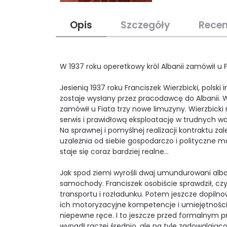
Opis
Szczegóły
Recen
W 1937 roku operetkowy król Albanii zamówił u Fi
Jesienią 1937 roku Franciszek Wierzbicki, polski
zostaje wysłany przez pracodawcę do Albanii. W
zamówił u Fiata trzy nowe limuzyny. Wierzbicki
serwis i prawidłową eksploatację w trudnych 
Na sprawnej i pomyślnej realizacji kontraktu za
uzależnia od siebie gospodarczo i polityczne 
staje się coraz bardziej realne...
Jak spod ziemi wyrośli dwaj umundurowani alba
samochody. Franciszek osobiście sprawdził, czy
transportu i rozładunku. Potem jeszcze dopiln
ich motoryzacyjne kompetencje i umiejętnośc
niepewne ręce. I to jeszcze przed formalnym 
wypadł raczej średnio, ale na tyle zadowalająco