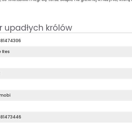
r upadłych królów
81474306
 Res
k
mobi
381473446