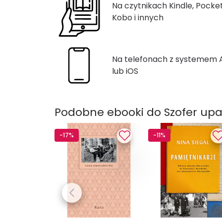
Na czytnikach Kindle, Pocke
Kobo i innych
Na telefonach z systemem
lub iOS
Podobne ebooki do Szofer upa
-17%
-11%