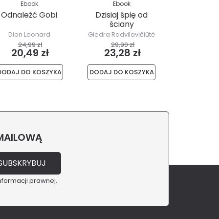
Ebook
Ebook
Ebo
Odnaleźć Gobi
Dzisiaj śpię od
Zapach im
ściany
Chanel 
Czerw
Dion Leonard
Giedra Radvilavičiūtė
Karl Sch
Mos
24,99 zł
29,90 zł
47,00
20,49 zł
23,28 zł
36,5
DODAJ DO KOSZYKA
DODAJ DO KOSZYKA
DODAJ DO 
 MAILOWĄ
nformacji prawnej.