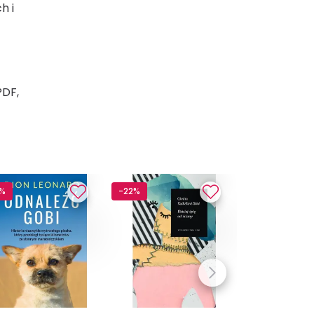
h i
PDF,
8%
-22%
-22%