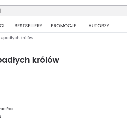
CI
BESTSELLERY
PROMOCJE
AUTORZY
 upadłych królów
padłych królów
l
vae Res
9