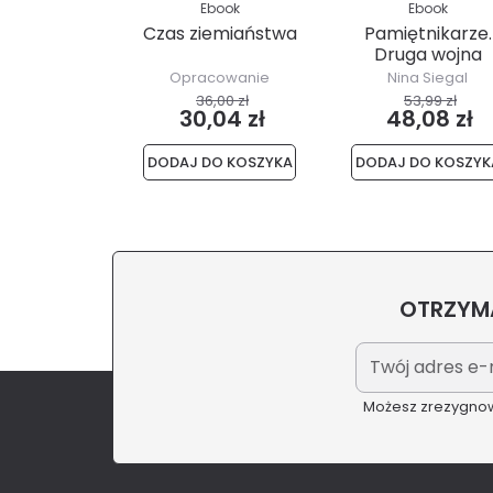
Ebook
Ebook
Czas ziemiaństwa
Pamiętnikarze.
Druga wojna
światowa w
Opracowanie
Nina Siegal
Holandii...
zbiorowe
36,00 zł
53,99 zł
30,04 zł
48,08 zł
DODAJ DO KOSZYKA
DODAJ DO KOSZYK
OTRZYMA
Możesz zrezygnowa