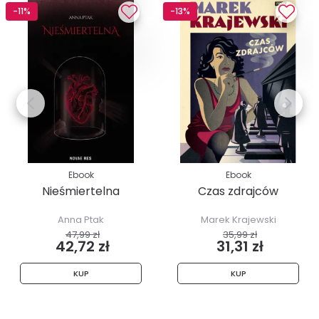
-11%
-13%
Ebook
Ebook
Nieśmiertelna
Czas zdrajców
Anna Ptak
Marek Krajewski
47,99 zł
35,99 zł
42,72 zł
31,31 zł
KUP
KUP