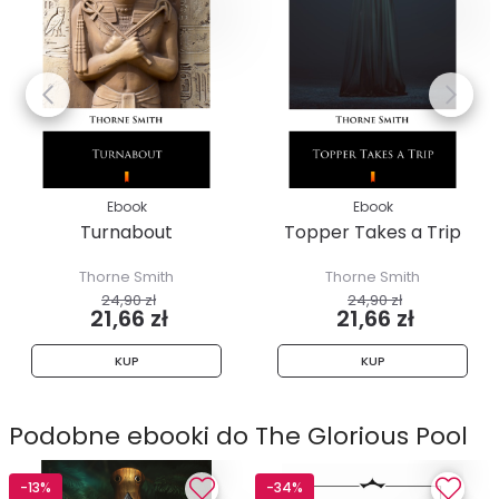
Ebook
Ebook
Turnabout
Topper Takes a Trip
Thorne Smith
Thorne Smith
24,90 zł
24,90 zł
21,66 zł
21,66 zł
KUP
KUP
Podobne ebooki do The Glorious Pool
-13%
-34%