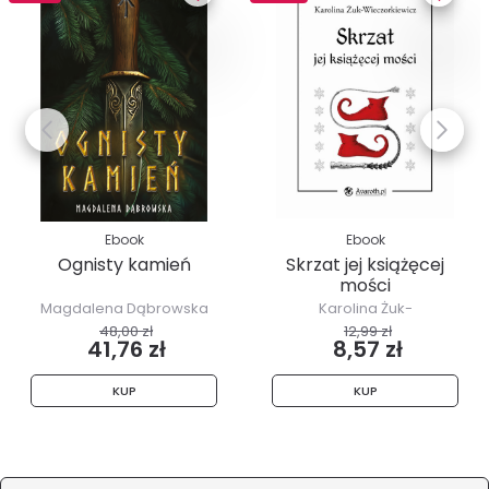
Ebook
Ebook
Ognisty kamień
Skrzat jej książęcej
mości
Magdalena Dąbrowska
Karolina Żuk-
Wieczorkiewicz
48,00 zł
12,99 zł
41,76 zł
8,57 zł
KUP
KUP