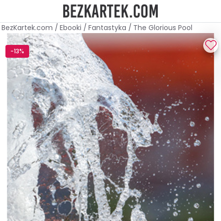
BezKartek.com
/
Ebooki
/
Fantastyka
/
The Glorious Pool
-13%