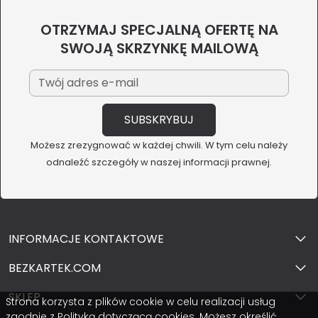
OTRZYMAJ SPECJALNĄ OFERTĘ NA
SWOJĄ SKRZYNKĘ MAILOWĄ
Możesz zrezygnować w każdej chwili. W tym celu należy
odnaleźć szczegóły w naszej informacji prawnej.
INFORMACJE KONTAKTOWE
BEZKARTEK.COM
SKLEP
Strona korzysta z plików cookie w celu realizacji usług
zgodnie z Polityką dotyczącą cookies. Możesz określić