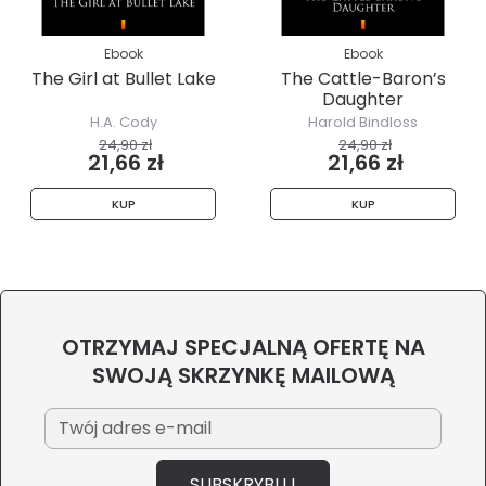
Ebook
Ebook
The Girl at Bullet Lake
The Cattle-Baron’s
Daughter
H.A. Cody
Harold Bindloss
24,90 zł
24,90 zł
21,66 zł
21,66 zł
KUP
KUP
OTRZYMAJ SPECJALNĄ OFERTĘ NA
SWOJĄ SKRZYNKĘ MAILOWĄ