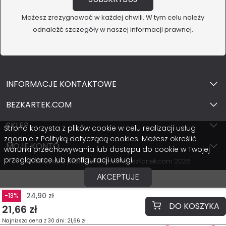
Możesz zrezygnować w każdej chwili. W tym celu należy
odnaleźć szczegóły w naszej informacji prawnej.
INFORMACJE KONTAKTOWE
BEZKARTEK.COM
SKLEP
Strona korzysta z plików cookie w celu realizacji usług
zgodnie z Polityką dotyczącą cookies. Możesz określić
MOJE KONTO
warunki przechowywania lub dostępu do cookie w Twojej
przeglądarce lub konfiguracji usługi.
Wszystkie prawa zastrzeżone BezKartek.com 2026
AKCEPTUJE
24,90 zł
-13%
DO KOSZYKA
21,66 zł
Najniższa cena z 30 dni: 21,66 zł