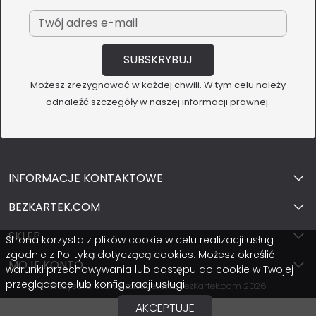
Możesz zrezygnować w każdej chwili. W tym celu należy
odnaleźć szczegóły w naszej informacji prawnej.
INFORMACJE KONTAKTOWE
BEZKARTEK.COM
SKLEP
Strona korzysta z plików cookie w celu realizacji usług
zgodnie z Polityką dotyczącą cookies. Możesz określić
MOJE KONTO
warunki przechowywania lub dostępu do cookie w Twojej
przeglądarce lub konfiguracji usługi.
Wszystkie prawa zastrzeżone BezKartek.com 2026
AKCEPTUJE