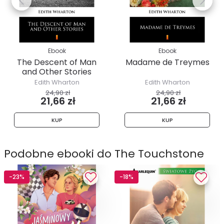
Ebook
Ebook
The Descent of Man
Madame de Treymes
and Other Stories
Edith Wharton
Edith Wharton
24,90 zł
24,90 zł
21,66 zł
21,66 zł
KUP
KUP
Podobne ebooki do The Touchstone
-23%
-18%