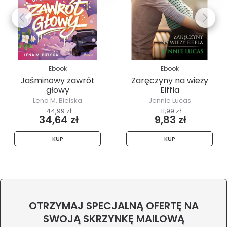
Ebook
Ebook
Jaśminowy zawrót
Zaręczyny na wieży
głowy
Eiffla
Lena M. Bielska
Jennie Lucas
44,99 zł
11,99 zł
34,64 zł
9,83 zł
KUP
KUP
OTRZYMAJ SPECJALNĄ OFERTĘ NA
SWOJĄ SKRZYNKĘ MAILOWĄ