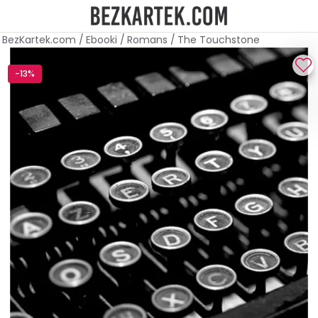
BezKartek.com
/
Ebooki
/
Romans
/
The Touchstone
-13%