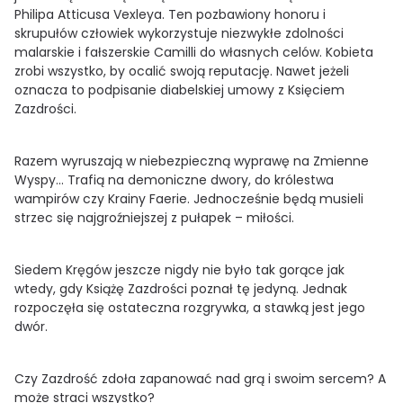
Philipa Atticusa Vexleya. Ten pozbawiony honoru i
skrupułów człowiek wykorzystuje niezwykłe zdolności
malarskie i fałszerskie Camilli do własnych celów. Kobieta
zrobi wszystko, by ocalić swoją reputację. Nawet jeżeli
oznacza to podpisanie diabelskiej umowy z Księciem
Zazdrości.
Razem wyruszają w niebezpieczną wyprawę na Zmienne
Wyspy... Trafią na demoniczne dwory, do królestwa
wampirów czy Krainy Faerie. Jednocześnie będą musieli
strzec się najgroźniejszej z pułapek – miłości.
Siedem Kręgów jeszcze nigdy nie było tak gorące jak
wtedy, gdy Książę Zazdrości poznał tę jedyną. Jednak
rozpoczęła się ostateczna rozgrywka, a stawką jest jego
dwór.
Czy Zazdrość zdoła zapanować nad grą i swoim sercem? A
może straci wszystko?