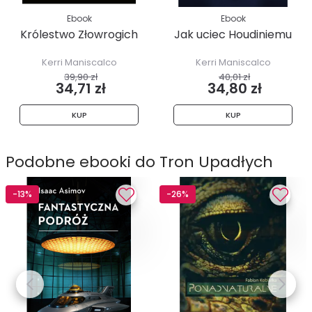
Ebook
Ebook
Królestwo Złowrogich
Jak uciec Houdiniemu
Kerri Maniscalco
Kerri Maniscalco
39,90 zł
40,01 zł
34,71 zł
34,80 zł
KUP
KUP
Podobne ebooki do Tron Upadłych
-13%
-26%