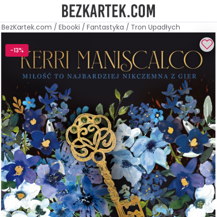
BezKartek.com
/
Ebooki
/
Fantastyka
/
Tron Upadłych
-13%