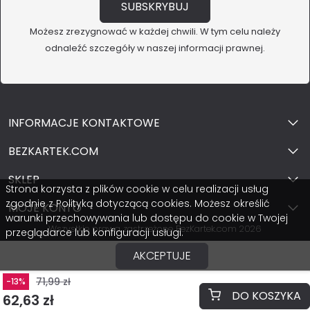
Możesz zrezygnować w każdej chwili. W tym celu należy
odnaleźć szczegóły w naszej informacji prawnej.
INFORMACJE KONTAKTOWE
BEZKARTEK.COM
SKLEP
Strona korzysta z plików cookie w celu realizacji usług
zgodnie z Polityką dotyczącą cookies. Możesz określić
MOJE KONTO
warunki przechowywania lub dostępu do cookie w Twojej
Wszystkie prawa zastrzeżone BezKartek.com 2026
przeglądarce lub konfiguracji usługi.
AKCEPTUJE
71,99 zł
-13%
DO KOSZYKA
62,63 zł