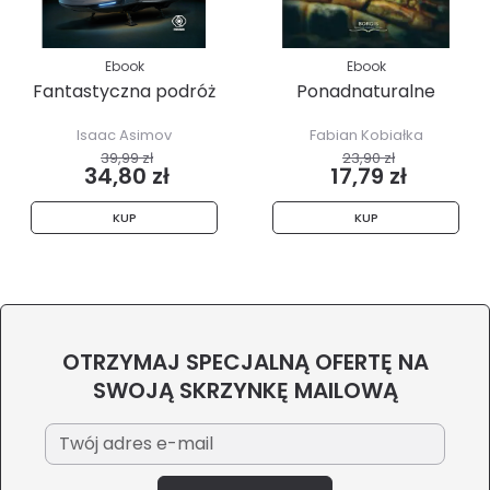
Ebook
Ebook
Fantastyczna podróż
Ponadnaturalne
Isaac Asimov
Fabian Kobiałka
39,99 zł
23,90 zł
34,80 zł
17,79 zł
KUP
KUP
OTRZYMAJ SPECJALNĄ OFERTĘ NA
SWOJĄ SKRZYNKĘ MAILOWĄ