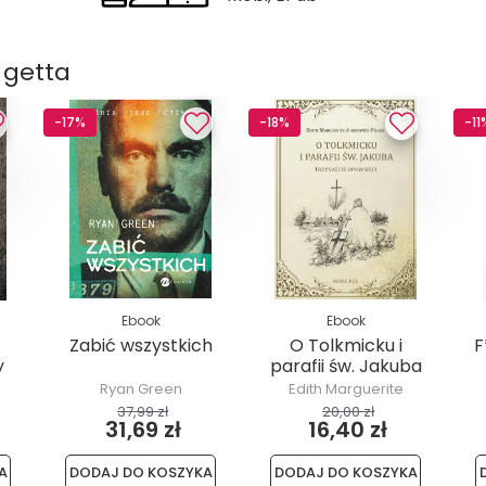
 getta
-17%
-18%
-11
Ebook
Ebook
Zabić wszystkich
O Tolkmicku i
F
y
parafii św. Jakuba
- trzynaście...
Ryan Green
Edith Marguerite
Jurkiewicz-Pilska
37,99 zł
20,00 zł
31,69 zł
16,40 zł
A
DODAJ DO KOSZYKA
DODAJ DO KOSZYKA