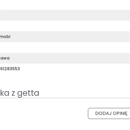
k
mobi
zawa
61283553
ka z getta
DODAJ OPINIĘ