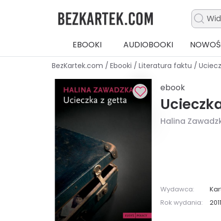
EBOOKI
AUDIOBOOKI
NOWOŚ
BezKartek.com
/
Ebooki
/
Literatura faktu
/
Uciecz
ebook
Ucieczka
Halina Zawadz
Wydawca:
Kar
Rok wydania:
201