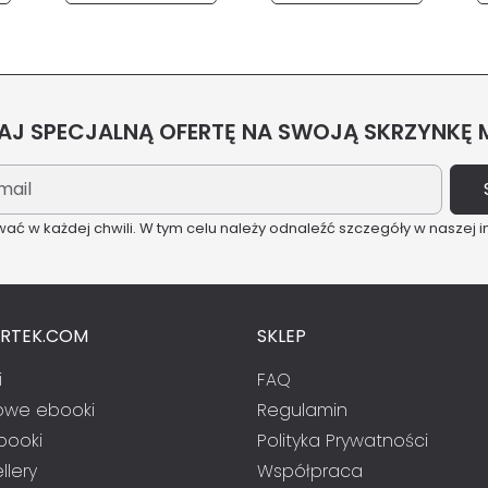
J SPECJALNĄ OFERTĘ NA SWOJĄ SKRZYNKĘ
ć w każdej chwili. W tym celu należy odnaleźć szczegóły w naszej i
ARTEK.COM
SKLEP
i
FAQ
we ebooki
Regulamin
booki
Polityka Prywatności
llery
Współpraca