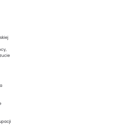
skiej
mcy,
czucie
ła
e
upacji