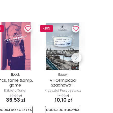
%
-28%
-17%
Ebook
Ebook
Ebo
*ck, fame &amp,
VII Olimpiada
Jak się 
game
Szachowa -
albin
Sztokholm 1937
Elżbieta Turlej
Krzysztof Puszczewicz
Zigmas S
39,90 zł
14,00 zł
25,90
35,53 zł
10,10 zł
21,61
DODAJ DO KOSZYKA
DODAJ DO KOSZYKA
DODAJ DO 