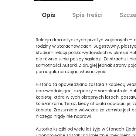
Opis
Spis treści
Szcz
Relacja dramatycznych przeżyć wojennych — opis 
rodziny w Starachowicach. Sugestywny, plasty
studium relacji polsko-żydowskich w okresie 
ale równie silnie polscy sąsiedzi. Ze strachu i
samotności Autorki. Z drugiej jednak strony po
pomagali, narażając własne życie.
Historia ta opowiedziana została z kobiecą wrażl
obezwładniającej rozpaczy – samokontrola. Ha
kobietę, która w tych okropnych latach, postawi
koleżankami. Teraz, kiedy chciała odpłacić jej 
kobietę. Zrozumiała wówczas, że zemsta jest be
niczego nigdy nie naprawi.
Autorka książki od wielu lat żyje w Stanach Zje
uhonorowane zostały pośmiertnie medalem „Sp