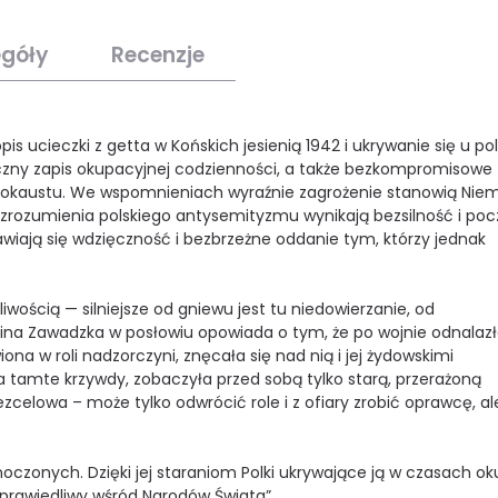
egóły
Recenzje
ucieczki z getta w Końskich jesienią 1942 i ukrywanie się u pol
czny zapis okupacyjnej codzienności, a także bezkompromisowe
Holokaustu. We wspomnieniach wyraźnie zagrożenie stanowią Nie
 niezrozumienia polskiego antysemityzmu wynikają bezsilność i po
jawiają się wdzięczność i bezbrzeżne oddanie tym, którzy jednak
iwością — silniejsze od gniewu jest tu niedowierzanie, od
lina Zawadzka w posłowiu opowiada o tym, że po wojnie odnalaz
ona w roli nadzorczyni, znęcała się nad nią i jej żydowskimi
za tamte krzywdy, zobaczyła przed sobą tylko starą, przerażoną
zcelowa – może tylko odwrócić role i z ofiary zrobić oprawcę, al
dnoczonych. Dzięki jej staraniom Polki ukrywające ją w czasach ok
rawiedliwy wśród Narodów Świata”.