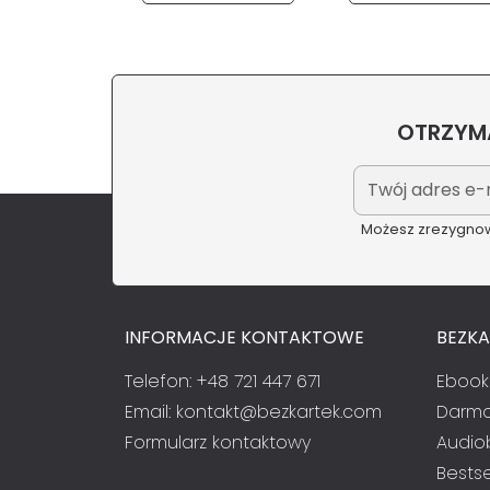
OTRZYMA
Możesz zrezygnowa
INFORMACJE KONTAKTOWE
BEZK
Telefon: +48 721 447 671
Ebook
Email:
kontakt@bezkartek.com
Darmo
Formularz kontaktowy
Audio
Bestse