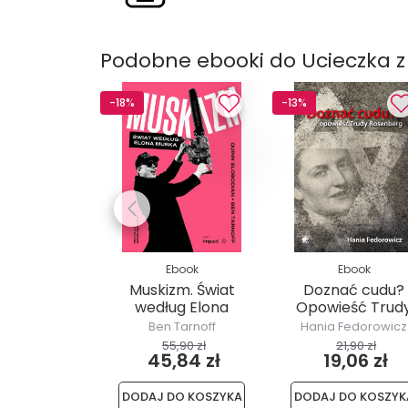
Podobne ebooki do Ucieczka z
-18%
-13%
Ebook
Ebook
Muskizm. Świat
Doznać cudu?
według Elona
Opowieść Trud
Muska
Rosenberg
Ben Tarnoff
Hania Fedorowicz
55,90 zł
21,90 zł
45,84 zł
19,06 zł
DODAJ DO KOSZYKA
DODAJ DO KOSZYK