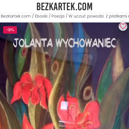
BezKartek.com
/
Ebooki
/
Poezja
/
W uczuć powodzi. Z płatkami r
-31%