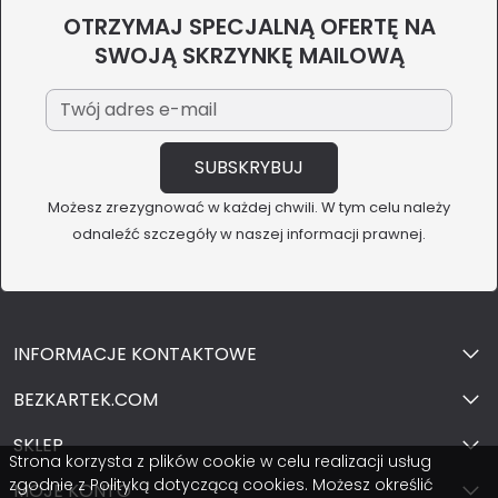
OTRZYMAJ SPECJALNĄ OFERTĘ NA
SWOJĄ SKRZYNKĘ MAILOWĄ
Możesz zrezygnować w każdej chwili. W tym celu należy
odnaleźć szczegóły w naszej informacji prawnej.
INFORMACJE KONTAKTOWE
BEZKARTEK.COM
SKLEP
Strona korzysta z plików cookie w celu realizacji usług
zgodnie z Polityką dotyczącą cookies. Możesz określić
MOJE KONTO