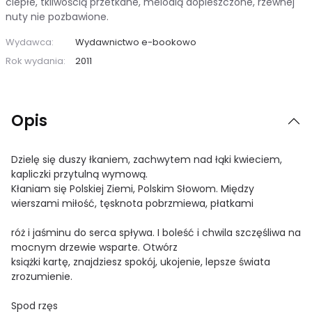
ciepłe, tkliwością przetkane, melodią dopieszczone, rzewnej
nuty nie pozbawione.
Wydawca:
Wydawnictwo e-bookowo
Rok wydania:
2011
Opis
Dzielę się duszy łkaniem, zachwytem nad łąki kwieciem,
kapliczki przytulną wymową.
Kłaniam się Polskiej Ziemi, Polskim Słowom. Między
wierszami miłość, tęsknota pobrzmiewa, płatkami
róż i jaśminu do serca spływa. I boleść i chwila szczęśliwa na
mocnym drzewie wsparte. Otwórz
książki kartę, znajdziesz spokój, ukojenie, lepsze świata
zrozumienie.
Spod rzęs