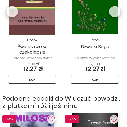
Ebook
Ebook
Świerszcze w
Dźwięki Bogu
czekoladzie
Jolanta Wychowaniec
Jolanta Wychowaniec
17,00 zł
17,00 zł
12,27 zł
12,27 zł
KUP
KUP
Podobne ebooki do W uczuć powodzi.
Z płatkami róż i jaśminu
-13%
-28%