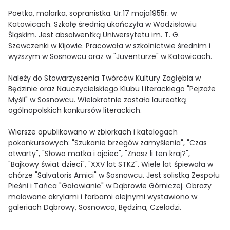
Poetka, malarka, sopranistka. Ur.17 maja1955r. w
Katowicach. Szkołę średnią ukończyła w Wodzisławiu
Śląskim. Jest absolwentką Uniwersytetu im. T. G.
Szewczenki w Kijowie. Pracowała w szkolnictwie średnim i
wyższym w Sosnowcu oraz w "Juventurze" w Katowicach.
Należy do Stowarzyszenia Twórców Kultury Zagłębia w
Będzinie oraz Nauczycielskiego Klubu Literackiego "Pejzaże
Myśli" w Sosnowcu. Wielokrotnie została laureatką
ogólnopolskich konkursów literackich.
Wiersze opublikowano w zbiorkach i katalogach
pokonkursowych: "Szukanie brzegów zamyślenia", "Czas
otwarty", "Słowo matka i ojciec", "Znasz li ten kraj?",
"Bajkowy świat dzieci", "XXV lat STKZ". Wiele lat śpiewała w
chórze "Salvatoris Amici" w Sosnowcu. Jest solistką Zespołu
Pieśni i Tańca "Gołowianie" w Dąbrowie Górniczej. Obrazy
malowane akrylami i farbami olejnymi wystawiono w
galeriach Dąbrowy, Sosnowca, Będzina, Czeladzi.