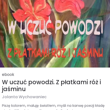
ebook
W uczuć powodzi. Z płatkami róż i
jaśminu
Jolanta Wychowaniec
Piszę kolorem, maluję światłem, myśli na kanwę poezji kładę