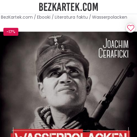
BezKartek.com
/
Ebooki
/
Literatura faktu
/
Wasserpolacken
-17%