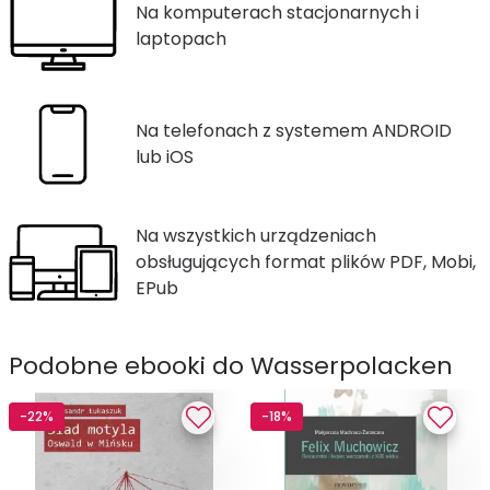
Na komputerach stacjonarnych i
laptopach
Na telefonach z systemem ANDROID
lub iOS
Na wszystkich urządzeniach
obsługujących format plików PDF, Mobi,
EPub
Podobne ebooki do Wasserpolacken
-22%
-18%