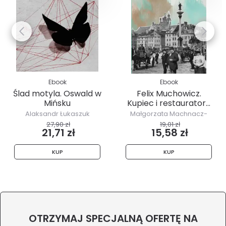
Ebook
Ebook
Ślad motyla. Oswald w
Felix Muchowicz.
Mińsku
Kupiec i restaurator...
Alaksandr Łukaszuk
Małgorzata Machnacz-
Zarzeczna
27,90 zł
19,01 zł
21,71 zł
15,58 zł
KUP
KUP
OTRZYMAJ SPECJALNĄ OFERTĘ NA