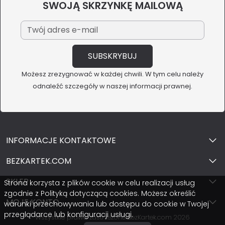
SWOJĄ SKRZYNKĘ MAILOWĄ
Możesz zrezygnować w każdej chwili. W tym celu należy
odnaleźć szczegóły w naszej informacji prawnej.
INFORMACJE KONTAKTOWE
BEZKARTEK.COM
SKLEP
Strona korzysta z plików cookie w celu realizacji usług
zgodnie z Polityką dotyczącą cookies. Możesz określić
MOJE KONTO
warunki przechowywania lub dostępu do cookie w Twojej
przeglądarce lub konfiguracji usługi.
Wszystkie prawa zastrzeżone BezKartek.com 2026