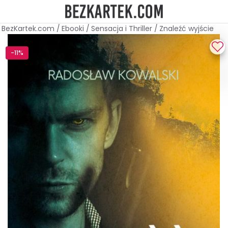
BezKartek.com
/
Ebooki
/
Sensacja i Thriller
/
Znaleźć wyjście
-11%