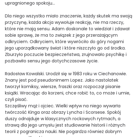
upragnionego spokoju...
Dla niego wszystko miało znaczenie, każdy skutek ma swoją
przyczynę, każda akcja wywołuje reakcję, nie ma rzeczy,
które nie mają sensu. Adam doskonale to wiedział i zdawał
sobie sprawę, że ma to związek z jego przerażającym
odkryciem. Odkryciem, które wywróciło do góry nogami
jego uporządkowany świat i które niszczyło go od środka.
Zburzyło poczucie bezpieczeństwa, zrujnowało psychikę i
pozbawiło sensu jego dotychczasowe życie.
Radosław Kowalski. Urodził się w 1983 roku w Ciechanowie.
Znany jest pod pseudonimem Lopez. Jako nastolatek
tworzył komiksy, wiersze, fraszki oraz rozpoczął pisanie
książki. Wracając do korzeni, chce robić to, co może i umie,
czyli pisać.
Szczęśliwy mąż i ojciec. Wielki wpływ na niego wywarła
twórczość Kinga oraz obrazy Lyncha i Scorsese. Spokój
duszy odnajduje w klasycznych rockowych rytmach, a
strawą dla jego umysłu jest studiowanie historii i różnych
teorii z pogranicza nauki. Nie pogardza również dobrym