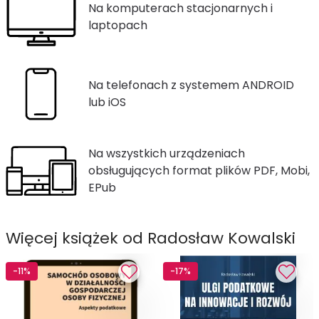
Na komputerach stacjonarnych i
laptopach
Na telefonach z systemem ANDROID
lub iOS
Na wszystkich urządzeniach
obsługujących format plików PDF, Mobi,
EPub
Więcej książek od Radosław Kowalski
-11%
-17%