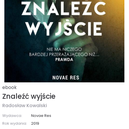
ebook
Znaleźć wyjście
Radosław Kowalski
Wydawca:
Novae Res
Rok wydania:
2019