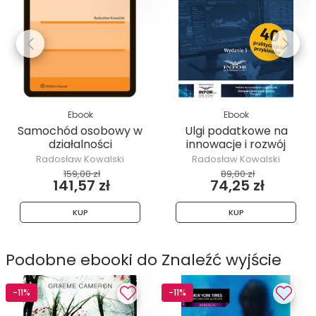
Ebook
Ebook
Samochód osobowy w
Ulgi podatkowe na
działalności
innowacje i rozwój
gospodarczej...
wydanie 3
Radosław Kowalski
Radosław Kowalski
159,00 zł
89,00 zł
141,57 zł
74,25 zł
KUP
KUP
Podobne ebooki do Znaleźć wyjście
-11%
-11%