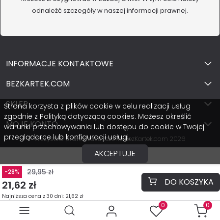
odnaleźć szczegóły w naszej informacji prawnej.
INFORMACJE KONTAKTOWE
BEZKARTEK.COM
SKLEP
Strona korzysta z plików cookie w celu realizacji usług
zgodnie z Polityką dotyczącą cookies. Możesz określić
MOJE KONTO
warunki przechowywania lub dostępu do cookie w Twojej
przeglądarce lub konfiguracji usługi.
Wszystkie prawa zastrzeżone BezKartek.com 2026
AKCEPTUJE
29,95 zł
-28%
DO KOSZYKA
21,62 zł
Najniższa cena z 30 dni: 21,62 zł
0
0