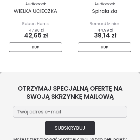
Audiobook
Audiobook
WIELKA UCIECZKA
Spirala zła
Robert Harris
Bernard Minier
47,90 zł
44,99 zł
42,65 zł
39,14 zł
KUP
KUP
OTRZYMAJ SPECJALNĄ OFERTĘ NA
SWOJĄ SKRZYNKĘ MAILOWĄ
Możesz zrezygnować w każdej chwili. W tym celu należy