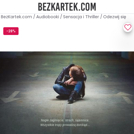
BezKartek.com
/
Audiobooki
/
Sensacja i Thriller
/
Odezwij się
-28%