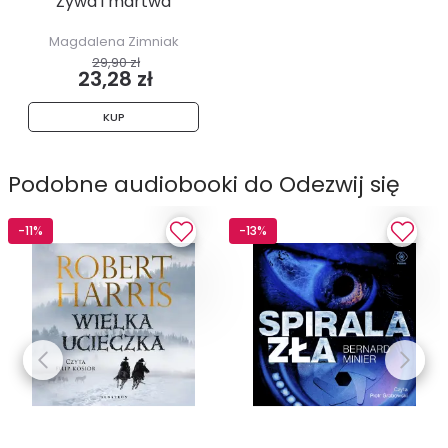
Żywa i martwa
Magdalena Zimniak
29,90 zł
23,28 zł
KUP
Podobne audiobooki do Odezwij się
-11%
-13%