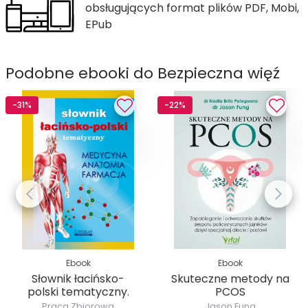
obsługujących format plików PDF, Mobi,
EPub
Podobne ebooki do Bezpieczna więź
-31%
-22%
Ebook
Ebook
Słownik łacińsko-
Skuteczne metody na
polski tematyczny.
PCOS
Medycyna,...
Praca Zbiorowa
Jason Fung