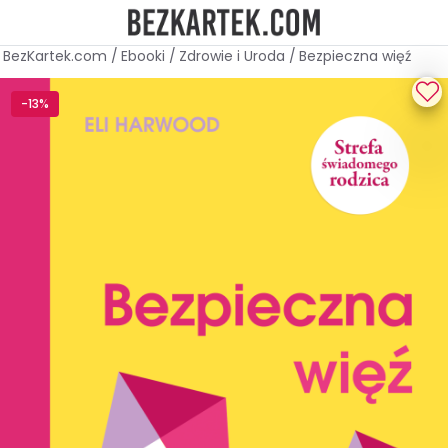
BezKartek.com
/
Ebooki
/
Zdrowie i Uroda
/
Bezpieczna więź
-13%