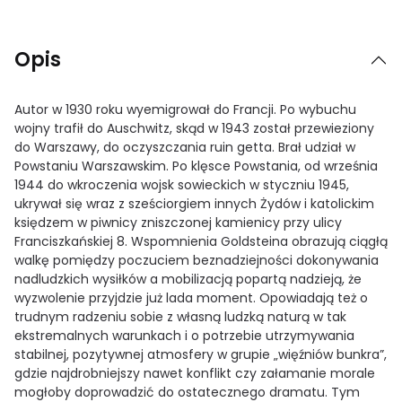
Opis
Autor w 1930 roku wyemigrował do Francji. Po wybuchu
wojny trafił do Auschwitz, skąd w 1943 został przewieziony
do Warszawy, do oczyszczania ruin getta. Brał udział w
Powstaniu Warszawskim. Po klęsce Powstania, od września
1944 do wkroczenia wojsk sowieckich w styczniu 1945,
ukrywał się wraz z sześciorgiem innych Żydów i katolickim
księdzem w piwnicy zniszczonej kamienicy przy ulicy
Franciszkańskiej 8. Wspomnienia Goldsteina obrazują ciągłą
walkę pomiędzy poczuciem beznadziejności dokonywania
nadludzkich wysiłków a mobilizacją popartą nadzieją, że
wyzwolenie przyjdzie już lada moment. Opowiadają też o
trudnym radzeniu sobie z własną ludzką naturą w tak
ekstremalnych warunkach i o potrzebie utrzymywania
stabilnej, pozytywnej atmosfery w grupie „więźniów bunkra”,
gdzie najdrobniejszy nawet konflikt czy załamanie morale
mogłoby doprowadzić do ostatecznego dramatu. Tym