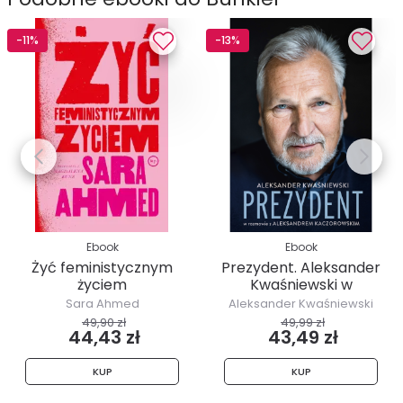
-11%
-13%
Ebook
Ebook
Żyć feministycznym
Prezydent. Aleksander
życiem
Kwaśniewski w
rozmowie z...
Sara Ahmed
Aleksander Kwaśniewski
49,90 zł
49,99 zł
44,43 zł
43,49 zł
KUP
KUP