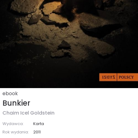
ebook
Bunkier
Chaim Icel Goldstein
Wydawca:
Karta
Rok wydania:
2011