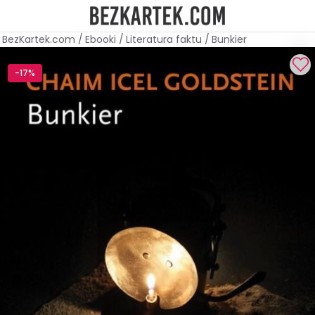
BezKartek.com
/
Ebooki
/
Literatura faktu
/
Bunkier
-17%