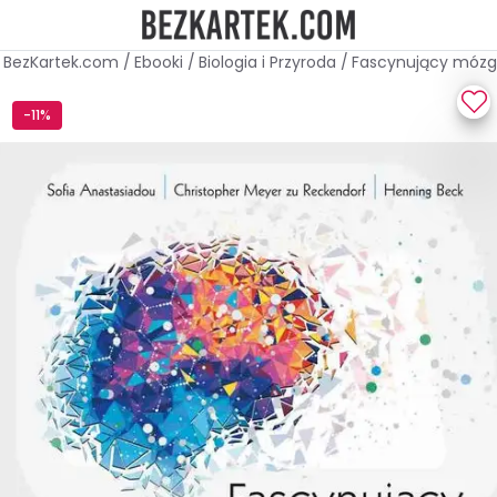
BezKartek.com
/
Ebooki
/
Biologia i Przyroda
/
Fascynujący mózg
-11%