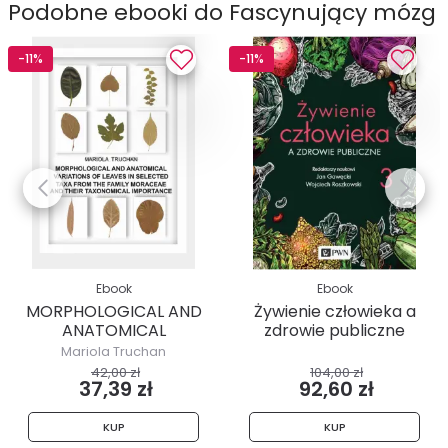
Podobne ebooki do Fascynujący mózg
-11%
-11%
Ebook
Ebook
MORPHOLOGICAL AND
Żywienie człowieka a
ANATOMICAL
zdrowie publiczne
VARIATIONS OF...
Tom 3
Mariola Truchan
42,00 zł
104,00 zł
37,39 zł
92,60 zł
KUP
KUP