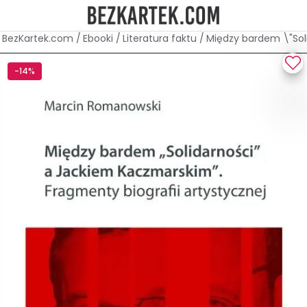
BezKartek.com
/
Ebooki
/
Literatura faktu
/
Między bardem \"Sol
-14%