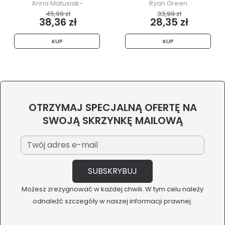
Anna Matusiak-
Ryan Green
Rześniowiecka
45,99 zł
33,99 zł
38,36 zł
28,35 zł
KUP
KUP
OTRZYMAJ SPECJALNĄ OFERTĘ NA
SWOJĄ SKRZYNKĘ MAILOWĄ
Możesz zrezygnować w każdej chwili. W tym celu należy
odnaleźć szczegóły w naszej informacji prawnej.