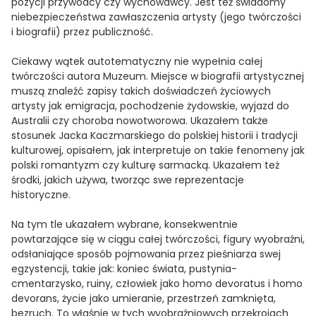
pozycji przywódcy czy wychowawcy. Jest też świadomy
niebezpieczeństwa zawłaszczenia artysty (jego twórczości
i biografii) przez publiczność.
Ciekawy wątek autotematyczny nie wypełnia całej
twórczości autora Muzeum. Miejsce w biografii artystycznej
muszą znaleźć zapisy takich doświadczeń życiowych
artysty jak emigracja, pochodzenie żydowskie, wyjazd do
Australii czy choroba nowotworowa. Ukazałem także
stosunek Jacka Kaczmarskiego do polskiej historii i tradycji
kulturowej, opisałem, jak interpretuje on takie fenomeny jak
polski romantyzm czy kulturę sarmacką. Ukazałem też
środki, jakich używa, tworząc swe reprezentacje
historyczne.
Na tym tle ukazałem wybrane, konsekwentnie
powtarzające się w ciągu całej twórczości, figury wyobraźni,
odsłaniające sposób pojmowania przez pieśniarza swej
egzystencji, takie jak: koniec świata, pustynia-
cmentarzysko, ruiny, człowiek jako homo devoratus i homo
devorans, życie jako umieranie, przestrzeń zamknięta,
bezruch. To właśnie w tych wyobraźniowych przekrojach