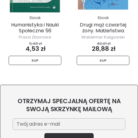
Ebook
Ebook
Humanistyka i Nauki
Drugi mąż czwartej
Społeczne 56
żony. Małżeństwa
świata
Praca Zbiorowa
Waldemar Kuligowski
5,40 zł
40,01 zł
4,53 zł
28,88 zł
KUP
KUP
OTRZYMAJ SPECJALNĄ OFERTĘ NA
SWOJĄ SKRZYNKĘ MAILOWĄ