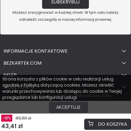
Możesz zrezygnować w każdej chwili. W tym celu należy
odnaleźć szczegóły w naszej informacji prawnej.
INFORMACJE KONTAKTOWE
BEZKARTEK.COM
SKLEP
Strona korzysta z plików cookie w celu realizacji usług
zgodnie z Polityką dotyczącą cookies. Możesz określić
MOJE KONTO
warunki przechowywania lub dostępu do cookie w Twojej
Wszystkie prawa zastrzeżone BezKartek.com 2026
przeglądarce lub konfiguracji usługi.
AKCEPTUJE
49,90 zł
-13%
DO KOSZYKA
43,41 zł