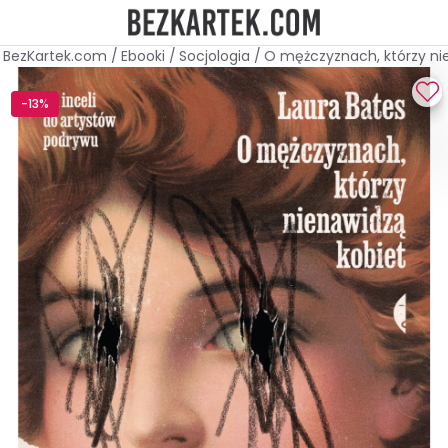
BezKartek.com
/
Ebooki
/
Socjologia
/
O mężczyznach, którzy ni
-13%