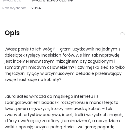
Wydawca:
Wydawnictwo Czarne
Rok wydania:
2024
Opis
„Wasz penis to ich wróg!” – grzmi użytkownik na jednym z
dziesiątek tysięcy incelskich forów. Ale kim tak naprawdę
jest incel? Nienawistnym mizoginem czy zagubionym i
samotnym młodym człowiekiem? I czy męska sieć to tylko
mężczyźni żyjący w przymusowym celibacie przelewający
swoje frustracje na kobiety?
Laura Bates wkracza do męskiego internetu i z
zaangażowaniem badaczki rozszyfrowuje manosferę: to
świat pełen mężczyzn, którzy nienawidzą kobiet – tak
zwanych artystów podrywu, inceli, trolli i wszystkich innych,
którzy uważają się za ofiary „feminazizmu”, a narzędziem
walki z opresją uczynili pełną złości i wulgarną pogardę.