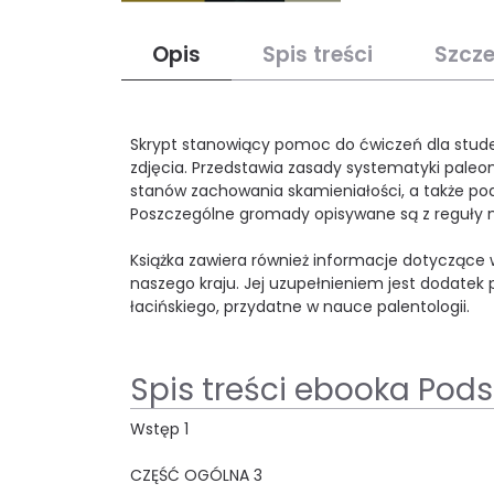
Opis
Spis treści
Szcz
Skrypt stanowiący pomoc do ćwiczeń dla student
zdjęcia. Przedstawia zasady systematyki paleo
stanów zachowania skamieniałości, a także po
Poszczególne gromady opisywane są z reguły 
Książka zawiera również informacje dotycząc
naszego kraju. Jej uzupełnieniem jest dodatek
łacińskiego, przydatne w nauce palentologii.
Spis treści ebooka Pod
Wstęp 1
CZĘŚĆ OGÓLNA 3