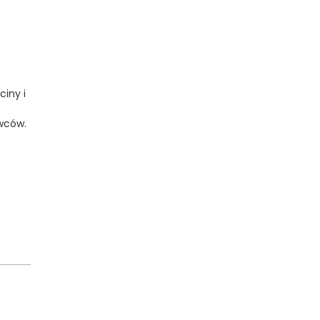
ciny i
z
wców.