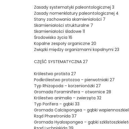
Zasady systematyki paleontologicznej 3
Zasady nomenklatury paleontologicznej 4
Stany zachowania skamieniałości 7
Skamieniałości strukturalne 7
Skamieniałości śladowe 11
Środowisko życia 16
Kopalne zespoły organiczne 20
Związki między organizmami kopalnymi 23
CZĘŚĆ SYSTEMATYCZNA 27
Królestwo protista 27
Podkrólestwo protozoa – pierwotniaki 27
Typ Rhizopoda – korzenionóżki 27
Gromada Foraminifera – otwornice 28
Królestwo animalia – zwierzęta 32
Typ Porifera – gąbki 33
Gromada Calcispongea – gąbki wapiennoszkie
Rząd Pharetronida 37
Gromada Hyalospongea – gąbki szklistoszkiele
Rząd Lychniskida 39