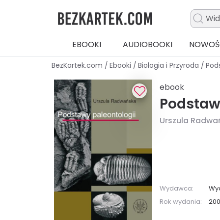
EBOOKI
AUDIOBOOKI
NOWOŚ
BezKartek.com
/
Ebooki
/
Biologia i Przyroda
/
Pod
ebook
Podstaw
Urszula Radwa
Wydawca:
Wyd
Rok wydania:
20