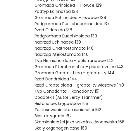
Gromada Crinoidea – liliowce 129
Podtyp Echinozoa 134
Gromada Echinoidea – jeżowce 134
Podgromada Perischoechinoidea 137
Rząd Cidaroida 138
Podgromada Euechinoidea 139
Nadrząd Echinacea 139
Nadrząd Gnathostomata 140
Nadrząd Atelostomata 140
Typ Hemichordata – półstrunowce 142
Gromada Pterobranchia – pióroskrzelne 143
Gromada Graptolithina – graptolity 144
Rząd Dendroidea 144
Rząd Graptoloidea – graptolity właściwe 148
Typ Conodonta – konodonty 151
Dodatek 1 (Autor Jerzy Trammer)
Historia bezkręgowców 155
Zastosowanie skamieniałości 162
Biostratygrafia 162
Skamieniałości jako wskaźniki środowiska 166
Skały organogeniczne 169