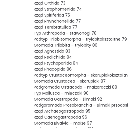
Rząd Orthida 73
Rząd Strophomenida 74
Rząd Spiriferida 75
Rząd Rhynchonellida 77
Rząd Terebratulida 77
Typ Arthropoda – stawonogi 78
Podtyp Trilobitomorpha – trylobitokształtne 79
Gromada Trilobita – trylobity 80
Rząd Agnostida 83
Rząd Redlichiida 84
Rząd Ptychopariida 84
Rząd Phacopida 86
Podtyp Crustaceomorpha – skorupiakokształtn
Gromada Crustacea – skorupiaki 87
Podgromada Ostracoda – małżoraczki 88
Typ Mollusca – mięczaki 90
Gromada Gastropoda – ślimaki 92
Podgoromada Prosobranchia – ślimaki przodosk
Rząd Archaeogastropoda 95
Rząd Caenogastropoda 96
Gromada Bivalvia – małże 97