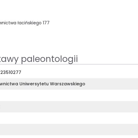
nictwa łacińskiego 177
awy paleontologii
23510277
nictwa Uniwersytetu Warszawskiego
k