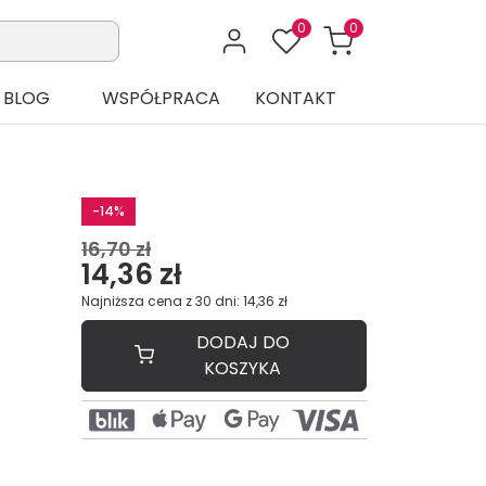
0
0
BLOG
WSPÓŁPRACA
KONTAKT
-14%
16,70 zł
14,36 zł
Najniższa cena z 30 dni: 14,36 zł
DODAJ DO
KOSZYKA