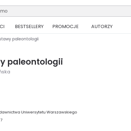
CI
BESTSELLERY
PROMOCJE
AUTORZY
stawy paleontologii
y paleontologii
ńska
awnictwa Uniwersytetu Warszawskiego
07