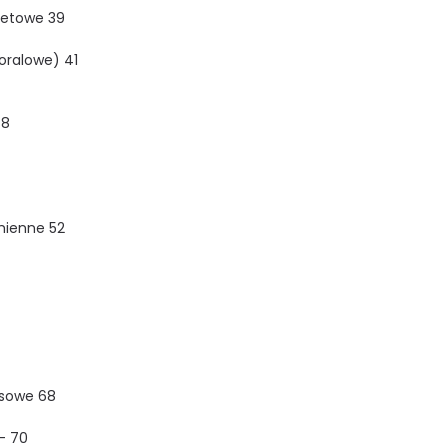
letowe 39
oralowe) 41
48
mienne 52
asowe 68
– 70