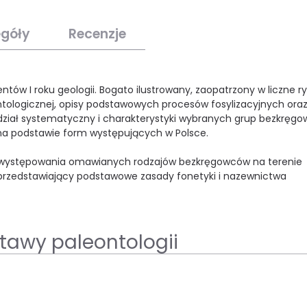
egóły
Recenzje
ów I roku geologii. Bogato ilustrowany, zaopatrzony w liczne ry
ntologicznej, opisy podstawowych procesów fosylizacyjnych ora
dział systematyczny i charakterystyki wybranych grup bezkręgo
na podstawie form występujących w Polsce.
e występowania omawianych rodzajów bezkręgowców na terenie
 przedstawiający podstawowe zasady fonetyki i nazewnictwa
stawy paleontologii