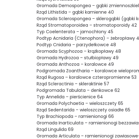
Gromada Demospongea – gąbki zmiennoszkie
Rząd Lithistida – gąbki kamienne 40
Gromada Sclerospongea – sklerogąbki (gąbki k
Rząd Stromatoporoidea – stromatoporoidy 42
Typ Coelenterata – jamochłony 45
Podtyp Acnidaria (Ctenophora) – żebropławy 
Podtyp Cnidaria – parzydełkowce 48
Gromada Scyphozoa – krążkopławy 48
Gromada Hydrozoa – stułbiopławy 49
Gromada Anthozoa – koralowce 49
Podgromada Zoantharia – koralowce wielopro
Rząd Rugosa – koralowce czteropromienne 53
Rząd Scleractinia – skleraktinie 57
Podgromada Tabulata – denkowce 62
Typ Annelida – pierścienice 64
Gromada Polychaetia – wieloszczety 65
Rząd Sedentarida – wieloszczety osiadłe 65
Typ Brachiopoda – ramienionogi 66
Gromada Inarticulata – ramienionogi bezzawi
Rząd Lingulida 69
Gromada Articulata – ramienionogi zawiasowe