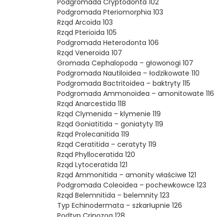
Podgromada Cryptodonta 102
Podgromada Pteriomorphia 103
Rząd Arcoida 103
Rząd Pterioida 105
Podgromada Heterodonta 106
Rząd Veneroida 107
Gromada Cephalopoda – głowonogi 107
Podgromada Nautiloidea – łodzikowate 110
Podgromada Bactritoidea – baktryty 115
Podgromada Ammonoidea – amonitowate 116
Rząd Anarcestida 118
Rząd Clymenida – klymenie 119
Rząd Goniatitida – goniatyty 119
Rząd Prolecanitida 119
Rząd Ceratitida – ceratyty 119
Rząd Phylloceratida 120
Rząd Lytoceratida 121
Rząd Ammonitida – amonity właściwe 121
Podgromada Coleoidea – pochewkowce 123
Rząd Belemnitida – belemnity 123
Typ Echinodermata – szkarłupnie 126
Podtyp Crinozoa 128