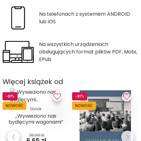
Na telefonach z systemem ANDROID
lub iOS
Na wszystkich urządzeniach
obsługujących format plików PDF, Mobi,
EPub
Więcej książek od
-81%
-81%
NOWOŚĆ
NOWOŚĆ
Ebook
„Wywieziono nas
bydlęcymi wagonami”
. Relacje...
35,00 zł
6,65 zł