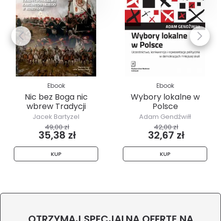
Ebook
Ebook
Nic bez Boga nic
Wybory lokalne w
wbrew Tradycji
Polsce
Jacek Bartyzel
Adam Gendźwiłł
49,00 zł
42,00 zł
35,38 zł
32,67 zł
KUP
KUP
OTRZYMAJ SPECJALNĄ OFERTĘ NA