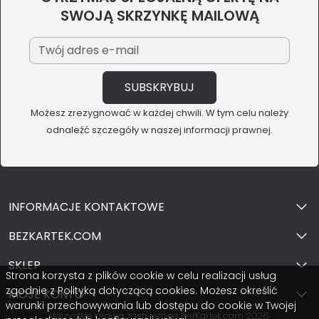
SWOJĄ SKRZYNKĘ MAILOWĄ
Możesz zrezygnować w każdej chwili. W tym celu należy
odnaleźć szczegóły w naszej informacji prawnej.
INFORMACJE KONTAKTOWE
BEZKARTEK.COM
SKLEP
Strona korzysta z plików cookie w celu realizacji usług
zgodnie z Polityką dotyczącą cookies. Możesz określić
MOJE KONTO
warunki przechowywania lub dostępu do cookie w Twojej
Wszystkie prawa zastrzeżone BezKartek.com 2026