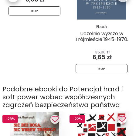
KUP
Ebook
Uczelnie wyższe w
Trójmieście 1945-1970.
Studia...
35,00 zł
6,65 zł
KUP
Podobne ebooki do Potencjał hard i
soft power wobec współczesnych
zagrożeń bezpieczeństwa państwa
-28%
-22%