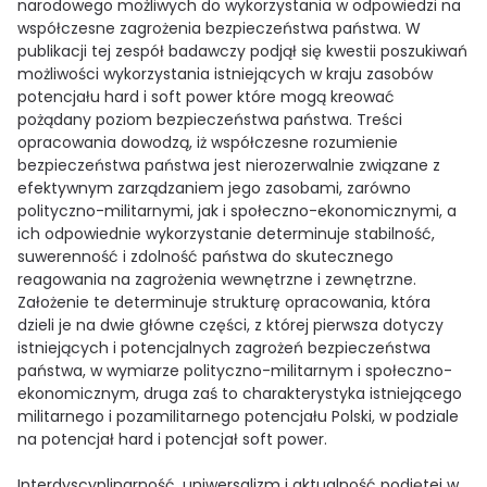
narodowego możliwych do wykorzystania w odpowiedzi na
współczesne zagrożenia bezpieczeństwa państwa. W
publikacji tej zespół badawczy podjął się kwestii poszukiwań
możliwości wykorzystania istniejących w kraju zasobów
potencjału hard i soft power które mogą kreować
pożądany poziom bezpieczeństwa państwa. Treści
opracowania dowodzą, iż współczesne rozumienie
bezpieczeństwa państwa jest nierozerwalnie związane z
efektywnym zarządzaniem jego zasobami, zarówno
polityczno-militarnymi, jak i społeczno-ekonomicznymi, a
ich odpowiednie wykorzystanie determinuje stabilność,
suwerenność i zdolność państwa do skutecznego
reagowania na zagrożenia wewnętrzne i zewnętrzne.
Założenie te determinuje strukturę opracowania, która
dzieli je na dwie główne części, z której pierwsza dotyczy
istniejących i potencjalnych zagrożeń bezpieczeństwa
państwa, w wymiarze polityczno-militarnym i społeczno-
ekonomicznym, druga zaś to charakterystyka istniejącego
militarnego i pozamilitarnego potencjału Polski, w podziale
na potencjał hard i potencjał soft power.
Interdyscyplinarność, uniwersalizm i aktualność podjętej w