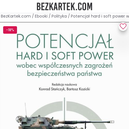
BezKartek.com
/
Ebooki
/
Polityka
/
Potencjał hard i soft powe
-18%