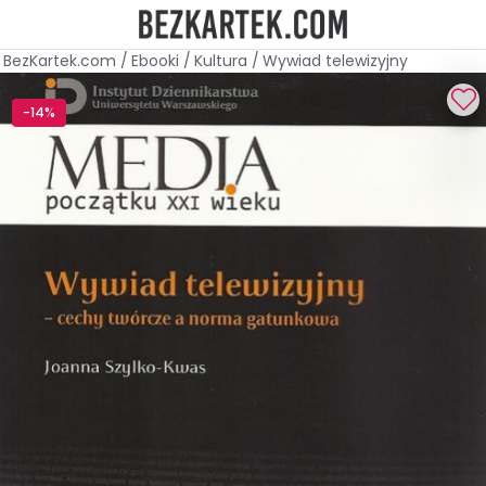
BezKartek.com
/
Ebooki
/
Kultura
/
Wywiad telewizyjny
-14%