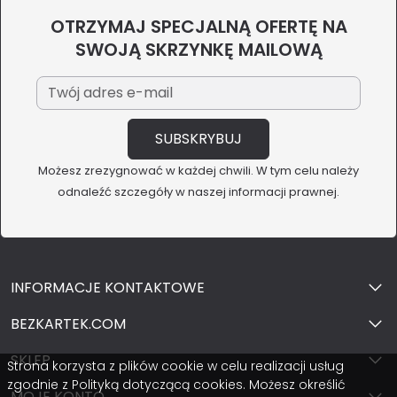
OTRZYMAJ SPECJALNĄ OFERTĘ NA
SWOJĄ SKRZYNKĘ MAILOWĄ
Możesz zrezygnować w każdej chwili. W tym celu należy
odnaleźć szczegóły w naszej informacji prawnej.
INFORMACJE KONTAKTOWE
BEZKARTEK.COM
SKLEP
Strona korzysta z plików cookie w celu realizacji usług
zgodnie z Polityką dotyczącą cookies. Możesz określić
MOJE KONTO