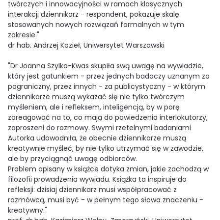
twórczych i innowacyjności w ramach klasycznych
interakcji dziennikarz - respondent, pokazuje skalę
stosowanych nowych rozwiązań formalnych w tym
zakresie."
dr hab. Andrzej Kozieł, Uniwersytet Warszawski
"Dr Joanna Szylko-Kwas skupiła swą uwagę na wywiadzie,
który jest gatunkiem - przez jednych badaczy uznanym za
pograniczny, przez innych - za publicystyczny - w którym
dziennikarze muszą wykazać się nie tylko twórczym
myśleniem, ale i refleksem, inteligencją, by w porę
zareagować na to, co mają do powiedzenia interlokutorzy,
zaproszeni do rozmowy. Swymi rzetelnymi badaniami
Autorka udowodniła, że obecnie dziennikarze muszą
kreatywnie myśleć, by nie tylko utrzymać się w zawodzie,
ale by przyciągnąć uwagę odbiorców.
Problem opisany w książce dotyka zmian, jakie zachodzą w
filozofii prowadzenia wywiadu. Książka ta inspiruje do
refleksji: dzisiaj dziennikarz musi współpracować z
rozmówcą, musi być - w pełnym tego słowa znaczeniu -
kreatywny."