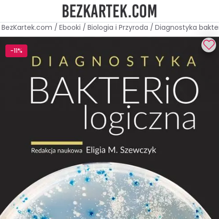
BezKartek.com
/
Ebooki
/
Biologia i Przyroda
/
Diagnostyka bakte
-11%