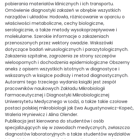
pobierania materiałów klinicznych i ich transportu.
Omówienie diagnostyki zakażeń w obrębie wszystkich
narządów i układów. Hodowla, różnicowanie w oparciu o
właściwości metaboliczne, cechy biologiczne,
serologicznie, a także metody wysokoprzepływowe i
molekularne. Szerokie informacje o zakażeniach
przenoszonych przez wektory owadzie. Wskazówki
dotyczące badań wirusologicznych i parazytologicznych.
Zakażenia szpitalne, zagrożenia ze strony szczepów
wieloopornych i dochodzenia epidemiologiczne Obszerny
aneks z opisem wszystkich istotnych w diagnostyce i
wskazanych w książce podłoży i metod diagnostycznych.
Autorami tego trzeciego wydania książki jest zespół
pracowników naukowych Zakładu Mikrobiologii
Farmaceutycznej i Diagnostyki Mikrobiologicznej
Uniwersytetu Medycznego w Łodzi, a także takie czołowe
postaci polskiej mikrobiologii jak Ewa Augustynowicz-Kopeć,
Waleria Hryniewicz i Alina Olender.
Publikacja jest kierowana do studentów i osób
specjalizujących się w zawodach medycznych, zwłaszcza
diagnostów laboratoryjnych a także studentów wydziałów