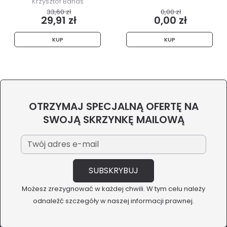
vegetation...
Krzysztof Banaś
33,60 zł
0,00 zł
29,91 zł
0,00 zł
KUP
KUP
OTRZYMAJ SPECJALNĄ OFERTĘ NA
SWOJĄ SKRZYNKĘ MAILOWĄ
Możesz zrezygnować w każdej chwili. W tym celu należy
odnaleźć szczegóły w naszej informacji prawnej.