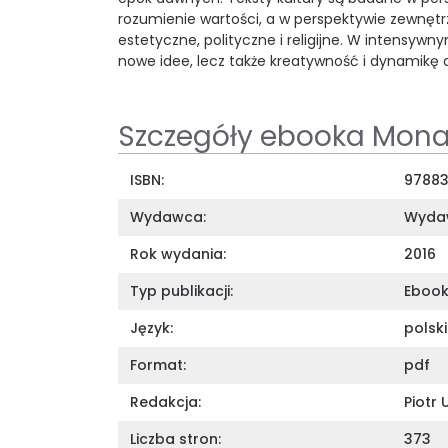
rozumienie wartości, a w perspektywie zewnętrz
estetyczne, polityczne i religijne. W intensywn
nowe idee, lecz także kreatywność i dynamikę d
Szczegóły ebooka Monas
ISBN:
97883
Wydawca:
Wydaw
Rok wydania:
2016
Typ publikacji:
Eboo
Język:
polski
Format:
pdf
Redakcja:
Piotr 
Liczba stron:
373