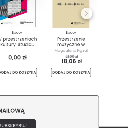
Ebook
Ebook
Ebo
 przestrzeniach
Przestrzenie
Tygiel ku
kultury. Studia...
muzyczne w
nr 1(81
polskim teatrze...
Magdalena Figzał
0,00 zł
21,00 zł
10,00
18,06 zł
7,30
DODAJ DO KOSZYKA
DODAJ DO KOSZYKA
DODAJ DO 
 MAILOWĄ