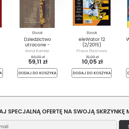
Ebook
Ebook
Dziedzictwo
eleWator 12
W
utracone -
(2/2015)
ow
dziedzictwo
Anna Kamler
Praca Zbiorowa
odzyskane
69,00 zł
15,00 zł
59,11 zł
10,05 zł
A
DODAJ DO KOSZYKA
DODAJ DO KOSZYKA
J SPECJALNĄ OFERTĘ NA SWOJĄ SKRZYNKĘ