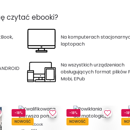
ę czytać ebooki?
tBook,
Na komputerach stacjonarnyc
laptopach
Na wszystkich urządzeniach
 ANDROID
obsługujących format plików 
Mobi, EPub
-18%
-18%
-1
NOWOŚĆ
NOWOŚĆ
NO
Ebook