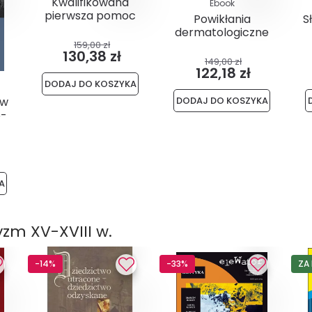
Kwalifikowana
Ebook
pierwsza pomoc
Powikłania
S
dermatologiczne
terapii...
159,00 zł
130,38 zł
149,00 zł
122,18 zł
DODAJ DO KOSZYKA
DODAJ DO KOSZYKA
 w
5-
A
zm XV-XVIII w.
-14%
-33%
ZA