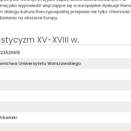
nej jako wypowiedzi włączające się w europejskie dyskusje liter
ym dialogu kultura Rzeczypospolitej przejawia nie tylko chłonność
ziałania na obszarze Europy.
tycyzm XV-XVIII w.
23525615
nictwa Uniwersytetu Warszawskiego
k
Urbański