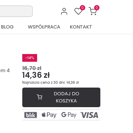
0
0
BLOG
WSPÓŁPRACA
KONTAKT
-14%
16,70 zł
om 4
14,36 zł
Najniższa cena z 30 dni: 14,36 zł
DODAJ DO
KOSZYKA