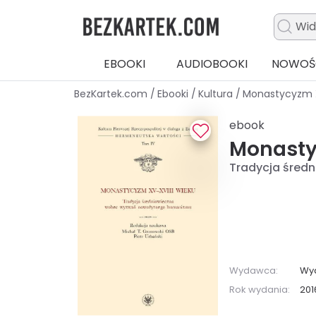
EBOOKI
AUDIOBOOKI
NOWOŚ
BezKartek.com
/
Ebooki
/
Kultura
/
Monastycyzm X
ebook
Monasty
Tradycja śred
Wydawca:
Wyd
Rok wydania:
201