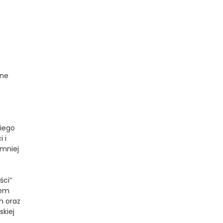
ane
iego
 i
jmniej
ści”
lem
h oraz
skiej