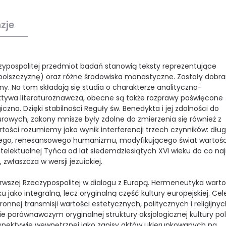
zje
ospolitej przedmiot badań stanowią teksty reprezentujące
ę i polszczyznę) oraz różne środowiska monastyczne. Zostały dobr
rny. Na tom składają się studia o charakterze analityczno-
ktywa literaturoznawcza, obecne są także rozprawy poświęcone
zna. Dzięki stabilności Reguły św. Benedykta i jej zdolności do
owych, zakony mnisze były zdolne do zmierzenia się również z
i rozumiemy jako wynik interferencji trzech czynników: dług
ego, renesansowego humanizmu, modyfikującego świat wartości
telektualnej Tyńca od lat siedemdziesiątych XVI wieku do co na
zwłaszcza w wersji jezuickiej.
wszej Rzeczypospolitej w dialogu z Europą. Hermeneutyka warto
u jako integralną, lecz oryginalną część kultury europejskiej. Ce
nnej transmisji wartości estetycznych, politycznych i religijnyc
e porównawczym oryginalnej struktury aksjologicznej kultury pol
spektywie wewnętrznej jako zapisy aktów ukierunkowanych na