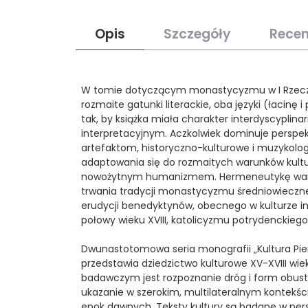
Opis
Szczegóły
Recen
W tomie dotyczącym monastycyzmu w I Rzeczyp
rozmaite gatunki literackie, oba języki (łacin
tak, by książka miała charakter interdyscyplina
interpretacyjnym. Aczkolwiek dominuje perspe
artefaktom, historyczno-kulturowe i muzykologic
adaptowania się do rozmaitych warunków kultur
nowożytnym humanizmem. Hermeneutykę wartośc
trwania tradycji monastycyzmu średniowieczn
erudycji benedyktynów, obecnego w kulturze in
połowy wieku XVIII, katolicyzmu potrydenckiego, 
Dwunastotomowa seria monografii „Kultura Pier
przedstawia dziedzictwo kulturowe XV-XVIII wiek
badawczym jest rozpoznanie dróg i form obustro
ukazanie w szerokim, multilateralnym kontekści
epok dawnych. Teksty kultury są badane w per