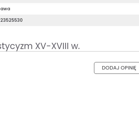
zawa
323525530
tycyzm XV-XVIII w.
DODAJ OPINIĘ