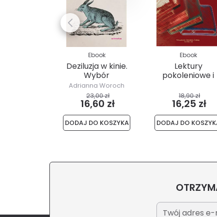
Ebook
Ebook
Deziluzja w kinie.
Lektury
Wybór
pokoleniowe i
przekładów
ponadpokoleni
Adrianna Woroch
e
23,00 zł
18,90 zł
16,60 zł
16,25 zł
DODAJ DO KOSZYKA
DODAJ DO KOSZYK
OTRZYMA