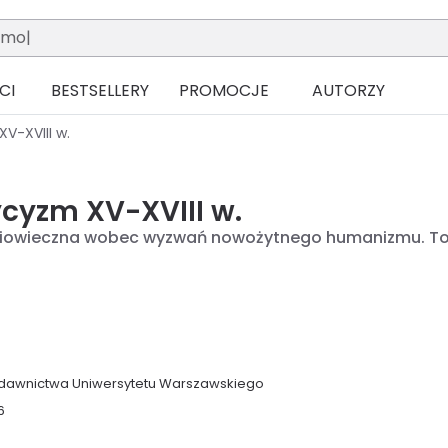
CI
BESTSELLERY
PROMOCJE
AUTORZY
V-XVIII w.
cyzm XV-XVIII w.
niowieczna wobec wyzwań nowożytnego humanizmu. T
awnictwa Uniwersytetu Warszawskiego
6