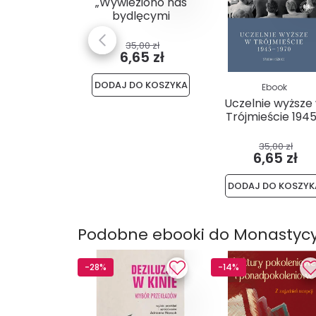
„Wywieziono nas
bydlęcymi
wagonami” .
Relacje...
35,00 zł
6,65 zł
DODAJ DO KOSZYKA
Ebook
Uczelnie wyższe
Trójmieście 194
1970. Studia...
35,00 zł
6,65 zł
DODAJ DO KOSZYK
Podobne ebooki do Monastycy
-28%
-14%