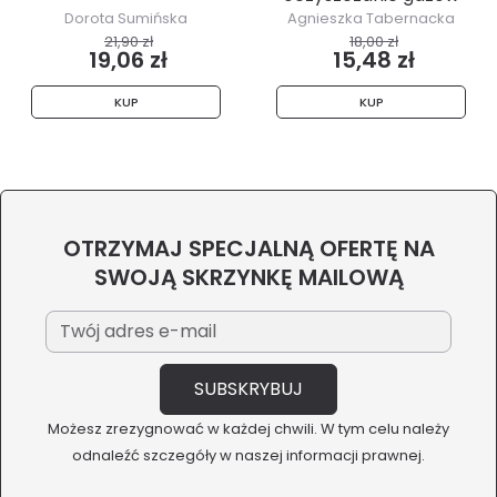
z...
Dorota Sumińska
Agnieszka Tabernacka
21,90 zł
18,00 zł
19,06 zł
15,48 zł
KUP
KUP
OTRZYMAJ SPECJALNĄ OFERTĘ NA
SWOJĄ SKRZYNKĘ MAILOWĄ
Możesz zrezygnować w każdej chwili. W tym celu należy
odnaleźć szczegóły w naszej informacji prawnej.