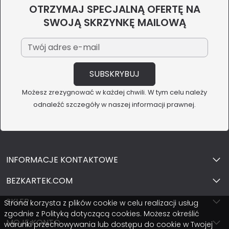
OTRZYMAJ SPECJALNĄ OFERTĘ NA
SWOJĄ SKRZYNKĘ MAILOWĄ
Możesz zrezygnować w każdej chwili. W tym celu należy
odnaleźć szczegóły w naszej informacji prawnej.
INFORMACJE KONTAKTOWE
BEZKARTEK.COM
SKLEP
Strona korzysta z plików cookie w celu realizacji usług
zgodnie z Polityką dotyczącą cookies. Możesz określić
MOJE KONTO
warunki przechowywania lub dostępu do cookie w Twojej