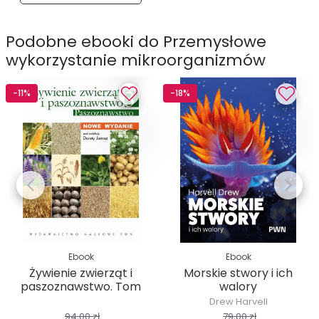
Podobne ebooki do Przemysłowe
wykorzystanie mikroorganizmów
-11%
-18%
Ebook
Ebook
Żywienie zwierząt i
Morskie stwory i ich
paszoznawstwo. Tom
walory
3....
Drew Harvell
94,00 zł
79,00 zł