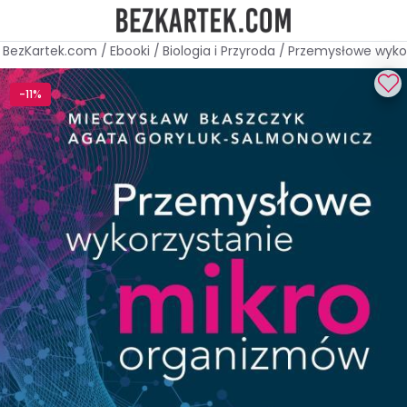
BezKartek.com
/
Ebooki
/
Biologia i Przyroda
/
Przemysłowe wyko
-11%