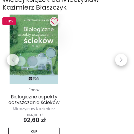
Kazimierz Błaszczyk
-11%
Ebook
Biologiczne aspekty
oczyszczania ścieków
Mieczysław Kazimierz
Błaszczyk
104,00 zł
92,60 zł
KUP