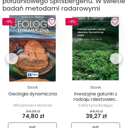
południowego Spitsbergenu. W świetle
badań metodami radarowymi
-11%
-11%
Ebook
Ebook
Geologia dynamiczna
Inwazyjne gatunki z
rodzaju rdestowiec...
Włodzimierz Mizerski
Katarzyna Bzdęga
84,00 zł
44,10 zł
74,80 zł
39,27 zł
KUP
KUP