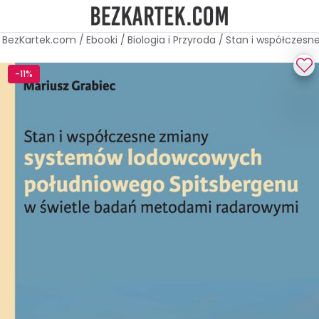
BezKartek.com
/
Ebooki
/
Biologia i Przyroda
/
Stan i współczes
-11%