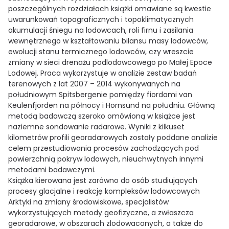
poszczególnych rozdziałach książki omawiane są kwestie
uwarunkowań topograficznych i topoklimatycznych
akumulacji śniegu na lodowcach, roli firnu i zasilania
wewnętrznego w kształtowaniu bilansu masy lodowców,
ewolucji stanu termicznego lodowców, czy wreszcie
zmiany w sieci drenażu podlodowcowego po Małej Epoce
Lodowej. Praca wykorzystuje w analizie zestaw badań
terenowych z lat 2007 – 2014 wykonywanych na
południowym Spitsbergenie pomiędzy fiordami van
Keulenfjorden na północy i Hornsund na południu. Główną
metodą badawczą szeroko omówioną w książce jest
naziemne sondowanie radarowe. Wyniki z kilkuset
kilometrów profili georadarowych zostały poddane analizie
celem przestudiowania procesów zachodzących pod
powierzchnią pokryw lodowych, nieuchwytnych innymi
metodami badawczymi.
Książka kierowana jest zarówno do osób studiujących
procesy glacjalne i reakcję kompleksów lodowcowych
Arktyki na zmiany środowiskowe, specjalistów
wykorzystujących metody geofizyczne, a zwłaszcza
georadarowe, w obszarach zlodowaconych, a także do