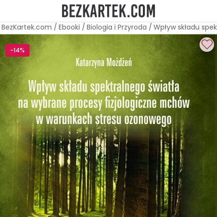
BezKartek.com
/
Ebooki
/
Biologia i Przyroda
/
Wpływ składu spek
-14%