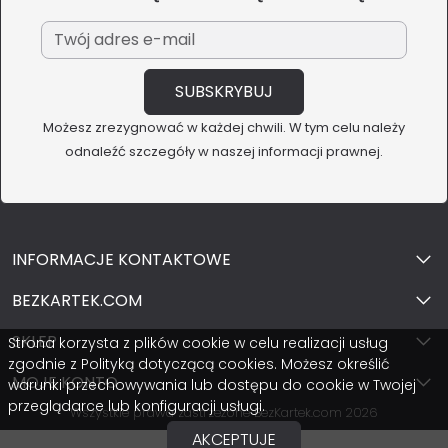
Możesz zrezygnować w każdej chwili. W tym celu należy
odnaleźć szczegóły w naszej informacji prawnej.
INFORMACJE KONTAKTOWE
BEZKARTEK.COM
SKLEP
Strona korzysta z plików cookie w celu realizacji usług
zgodnie z Polityką dotyczącą cookies. Możesz określić
MOJE KONTO
warunki przechowywania lub dostępu do cookie w Twojej
przeglądarce lub konfiguracji usługi.
Wszystkie prawa zastrzeżone BezKartek.com 2026
AKCEPTUJE