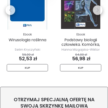
Ebook
Ebook
Wirusologia roślinna
Podstawy biologii
człowieka. Komórka,
tkanki,...
Selim Kryczyński
Hanna Mizgajska-Wiktor
59,00 zł
64,00 zł
52,53 zł
56,98 zł
KUP
KUP
OTRZYMAJ SPECJALNĄ OFERTĘ NA
SWOJĄ SKRZYNKĘ MAILOWĄ