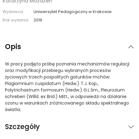
Katarzyna Możdżeń
Wydawca:
Uniwersytet Pedagogiczny w Krakowie
Rok wydania:
2019
Opis
W pracy podjęto próbę poznania mechanizmów regulacji
oraz modyfikacji przebiegu wybranych procesów
życiowych trzech pospolitych gatunków mchów:
Plagiomnium cuspidatum (Hedw.) T.J. Kop.,
Polytrichastrum formosum (Hedw.) G.L.Sm., Pleurozium
schreberi (Willd. ex Brid.) Mitt., w odpowiedzi na działanie
ozonu w warunkach zróżnicowanego składu spektralnego
światła.
Szczegóły