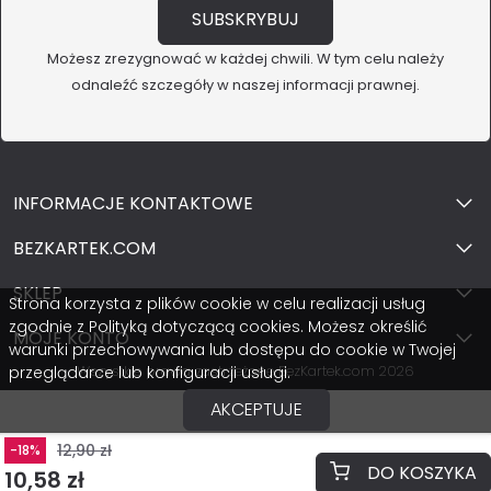
Możesz zrezygnować w każdej chwili. W tym celu należy
odnaleźć szczegóły w naszej informacji prawnej.
INFORMACJE KONTAKTOWE
BEZKARTEK.COM
SKLEP
Strona korzysta z plików cookie w celu realizacji usług
zgodnie z Polityką dotyczącą cookies. Możesz określić
MOJE KONTO
warunki przechowywania lub dostępu do cookie w Twojej
Wszystkie prawa zastrzeżone BezKartek.com 2026
przeglądarce lub konfiguracji usługi.
AKCEPTUJE
12,90 zł
-18%
DO KOSZYKA
10,58 zł