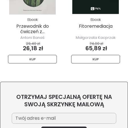
Ebook
Ebook
Przewodnik do
Fitoremediacja
ćwiczeń z...
Antoni Banaś
Małgorzata Kacprzak
29,40 zł
74,00 zł
26,18 zł
65,89 zł
KUP
KUP
OTRZYMAJ SPECJALNĄ OFERTĘ NA
SWOJĄ SKRZYNKĘ MAILOWĄ