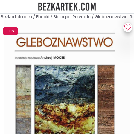
BezKartek.com
/
Ebooki
/
Biologia i Przyroda
/
Gleboznawstwo. Ro
-18%