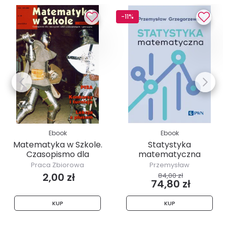
-11%
Ebook
Ebook
Matematyka w Szkole.
Statystyka
Czasopismo dla
matematyczna
nauczycieli...
Praca Zbiorowa
Przemysław
Grzegorzewski
2,00 zł
84,00 zł
74,80 zł
KUP
KUP