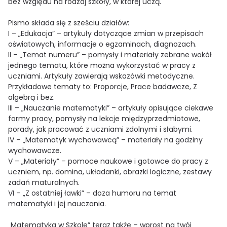
bez względu na rodzaj szkoły, w której uczą.
Pismo składa się z sześciu działów:
I – „Edukacja” – artykuły dotyczące zmian w przepisach
oświatowych, informacje o egzaminach, diagnozach.
II – „Temat numeru” – pomysły i materiały zebrane wokół
jednego tematu, które można wykorzystać w pracy z
uczniami. Artykuły zawierają wskazówki metodyczne.
Przykładowe tematy to: Proporcje, Prace badawcze, Z
algebrą i bez.
III – „Nauczanie matematyki” – artykuły opisujące ciekawe
formy pracy, pomysły na lekcje międzyprzedmiotowe,
porady, jak pracować z uczniami zdolnymi i słabymi.
IV – „Matematyk wychowawcą” – materiały na godziny
wychowawcze.
V – „Materiały” – pomoce naukowe i gotowce do pracy z
uczniem, np. domina, układanki, obrazki logiczne, zestawy
zadań maturalnych.
VI – „Z ostatniej ławki” – doza humoru na temat
matematyki i jej nauczania.
„Matematyka w Szkole” teraz także – wprost na twój