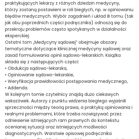
praktykujących lekarzy z różnych dziedzin medycyny,
którzy zostaną postawieni w roli biegłych, np. w opiniowaniu
błędów medycznych. Wybór zagadnień i układ III tomu (tak
jak obu poprzednich części podręcznika) odnoszą się do
przekroju problemów często spotykanych w działalności
eksperckiej.
Ostatni tom „Medycyny sądowej” obejmuje obszary
tematyczne dotyczące klinicznej medycyny sądowej oraz
zasad formułowania opinii sądowo-lekarskich. Książka
składa się z następujących części:
• Obdukcja sądowo-lekarska,
• Opiniowanie sądowo-lekarskie,
• Weryfikacja prawidłowości postępowania medycznego,
• Addenda.
W kolejnym tomie czytelnicy znajdą dużo ciekawych
wskazówek. Autorzy z punktu widzenia biegłego wyjaśnili
sprzeczności między teorią prawa, a praktyką opiniowania i
realnymi problemami, które trzeba rozwiązywać przez
odniesienie istniejących ram prawnych do kontekstu
ocenianej sytuacji oraz istniejących możliwości
diagnostycznych. Warstwie opisowej podręcznika