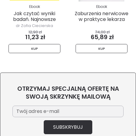
Ebook
Ebook
Jak czytać wyniki
Zaburzenia nerwicowe
badań. Najnowsze
w praktyce lekarza
interpretacje
POZ
dr Zofia Ciecierska
12,90 zł
74,00 zł
11,23 zł
65,89 zł
KUP
KUP
OTRZYMAJ SPECJALNĄ OFERTĘ NA
SWOJĄ SKRZYNKĘ MAILOWĄ