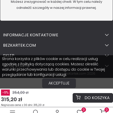
Możesz zrezygnować w każdej chwili. W tym celu należy
odnaleźć szczegóły w naszej informacji prawnej.
INFORMACJE KONTAKTOWE
BEZKARTEK.COM
SKLEP
Strona korzysta z plików cookie w celu realizacji usług
zgodnie z Polityką dotyczącą cookies. Możesz określić
MOJE KONTO
warunki przechowywania lub dostępu do cookie w Twojej
Wszystkie prawa zastrzeżone BezKartek.com 2026
przeglądarce lub konfiguracji usługi.
AKCEPTUJE
354,00 zł
-11%
DO KOSZYKA
315,20 zł
Najniższa cena z 30 dni: 315,20 zł
0
0