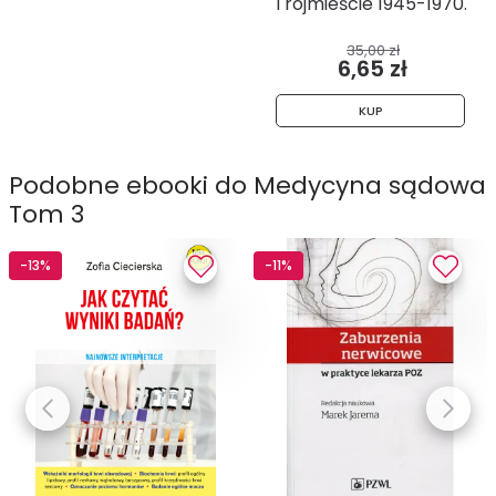
Trójmieście 1945-1970.
Studia...
35,00 zł
6,65 zł
KUP
Podobne ebooki do Medycyna sądowa
Tom 3
-13%
-11%