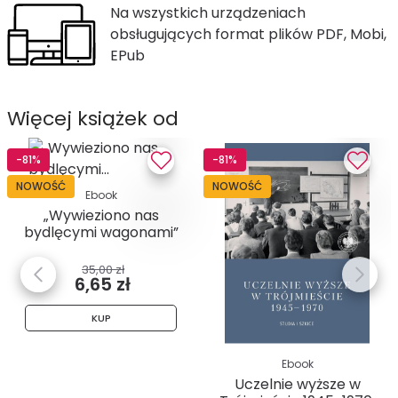
Na wszystkich urządzeniach
obsługujących format plików PDF, Mobi,
EPub
Więcej książek od
-81%
-81%
NOWOŚĆ
NOWOŚĆ
Ebook
„Wywieziono nas
bydlęcymi wagonami”
. Relacje...
35,00 zł
6,65 zł
KUP
Ebook
Uczelnie wyższe w