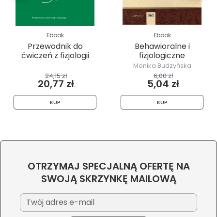
Ebook
Ebook
Przewodnik do
Behawioralne i
ćwiczeń z fizjologii
fizjologiczne
roślin
mechanizmy reakcji...
Monika Budzyńska
24,15 zł
6,00 zł
20,77 zł
5,04 zł
KUP
KUP
OTRZYMAJ SPECJALNĄ OFERTĘ NA
SWOJĄ SKRZYNKĘ MAILOWĄ