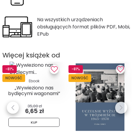
Na wszystkich urządzeniach
obsługujących format plików PDF, Mobi,
EPub
Więcej książek od
-81%
-81%
NOWOŚĆ
NOWOŚĆ
Ebook
„Wywieziono nas
bydlęcymi wagonami”
. Relacje...
35,00 zł
6,65 zł
KUP