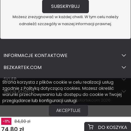
Możesz zrezygnować w każdej chwili. W tym celu należy
odnaleźć szczegóły w naszej informacji prawnej.
INFORMACJE KONTAKTOWE
BEZKARTEK.COM
SKLEP
Strona korzysta z plików cookie w celu realizacji usług
zgodnie z Polityką dotyczącą cookies. Możesz określić
MOJE KONTO
warunki przechowywania lub dostępu do cookie w Twojej
Wszystkie prawa zastrzeżone BezKartek.com 2026
przeglądarce lub konfiguracji usługi.
AKCEPTUJE
84,00 zł
-11%
DO KOSZYKA
74,80 zł