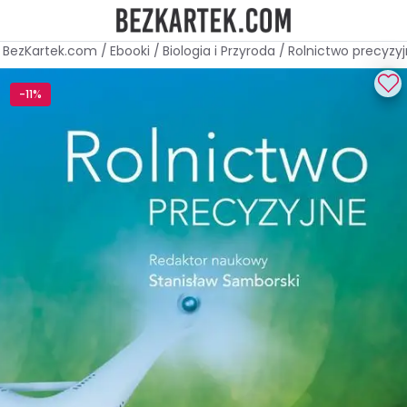
BezKartek.com
/
Ebooki
/
Biologia i Przyroda
/
Rolnictwo precyzy
-11%