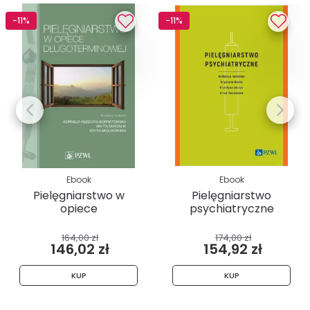
-11%
-11%
Ebook
Ebook
Pielęgniarstwo w
Pielęgniarstwo
opiece
psychiatryczne
długoterminowej
164,00 zł
174,00 zł
146,02 zł
154,92 zł
KUP
KUP