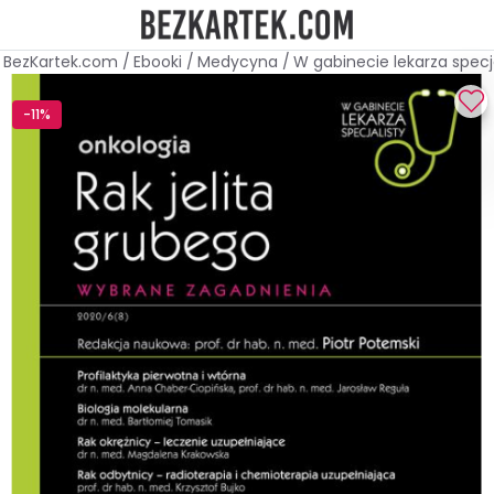
BezKartek.com
/
Ebooki
/
Medycyna
/
W gabinecie lekarza specja
-11%