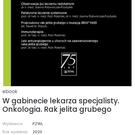
ebook
W gabinecie lekarza specjalisty.
Onkologia. Rak jelita grubego
Wydawca:
PZWL
Rok wydania:
2020