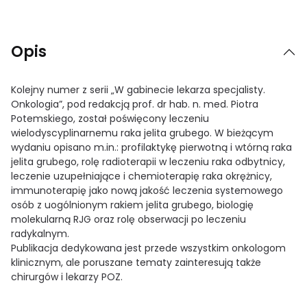
Opis
Kolejny numer z serii „W gabinecie lekarza specjalisty.
Onkologia”, pod redakcją prof. dr hab. n. med. Piotra
Potemskiego, został poświęcony leczeniu
wielodyscyplinarnemu raka jelita grubego. W bieżącym
wydaniu opisano m.in.: profilaktykę pierwotną i wtórną raka
jelita grubego, rolę radioterapii w leczeniu raka odbytnicy,
leczenie uzupełniające i chemioterapię raka okrężnicy,
immunoterapię jako nową jakość leczenia systemowego
osób z uogólnionym rakiem jelita grubego, biologię
molekularną RJG oraz rolę obserwacji po leczeniu
radykalnym.
Publikacja dedykowana jest przede wszystkim onkologom
klinicznym, ale poruszane tematy zainteresują także
chirurgów i lekarzy POZ.