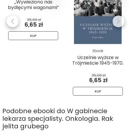
„Wywieziono nas
bydlęcymi wagonami”
. Relacje...
35,00 zł
6,65 zł
KUP
Ebook
Uczelnie wyższe w
Trójmieście 1945-1970.
Studia...
35,00 zł
6,65 zł
KUP
Podobne ebooki do W gabinecie
lekarza specjalisty. Onkologia. Rak
jelita grubego